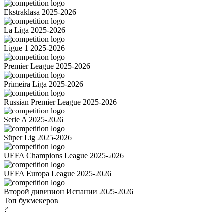
Ekstraklasa 2025-2026
La Liga 2025-2026
Ligue 1 2025-2026
Premier League 2025-2026
Primeira Liga 2025-2026
Russian Premier League 2025-2026
Serie A 2025-2026
Süper Lig 2025-2026
UEFA Champions League 2025-2026
UEFA Europa League 2025-2026
Второй дивизион Испании 2025-2026
Топ букмекеров
?