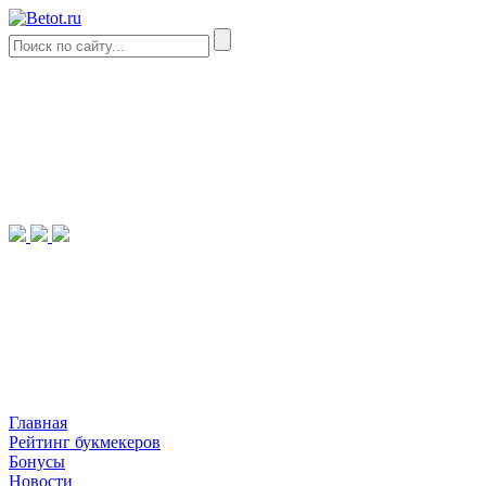
Главная
Рейтинг букмекеров
Бонусы
Новости