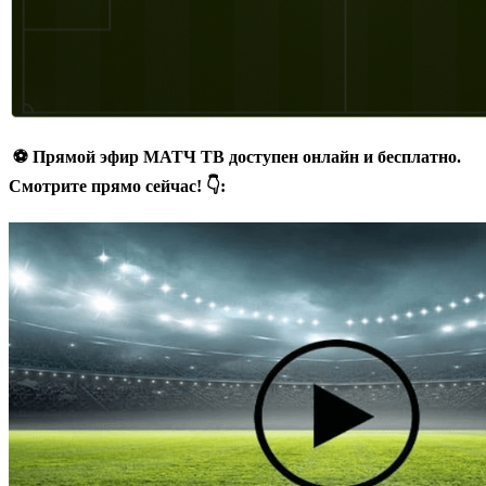
⚽️ Прямой эфир МАТЧ ТВ доступен онлайн и бесплатно.
Смотрите прямо сейчас! 👇: