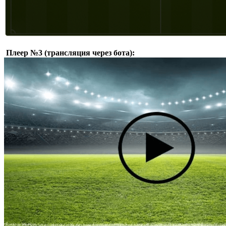
Плеер №3 (трансляция через бота):