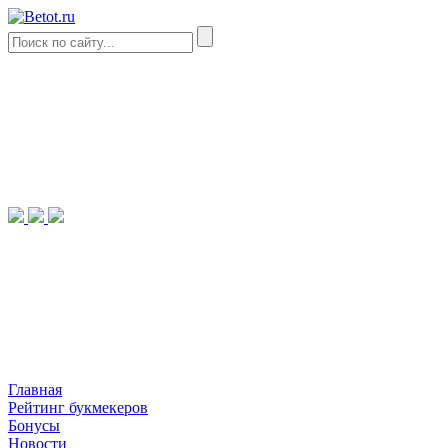
Главная
Рейтинг букмекеров
Бонусы
Новости