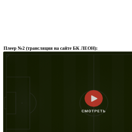
Плеер №2 (трансляция на сайте БК ЛЕОН):