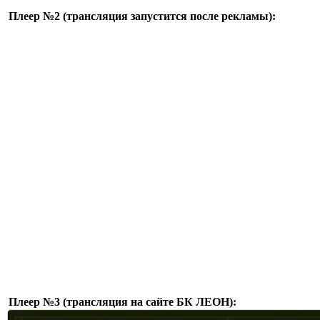
Плеер №2 (трансляция запустится после рекламы):
Плеер №3 (трансляция на сайте БК ЛЕОН):