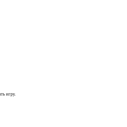
ть игру.