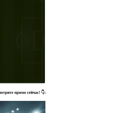
трите прямо сейчас! 👇: