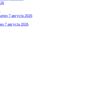
6
о 7 августа 2026