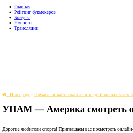
Главная
Рейтинг букмекеров
Бонусы
Новости
Трансляции
Homepage
›
Прямые онлайн трансляции футбольных матчей
УНАМ — Америка смотреть он
Дорогие любители спорта! Приглашаем вас посмотреть онлай