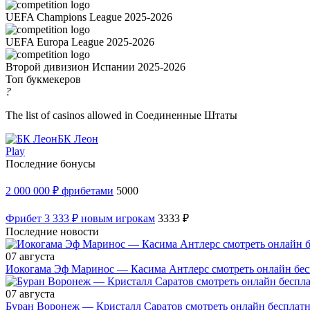
UEFA Champions League 2025-2026
UEFA Europa League 2025-2026
Второй дивизион Испании 2025-2026
Топ букмекеров
?
The list of casinos allowed in Соединенные Штаты
БК Леон
Play
Последние бонусы
2 000 000 ₽ фрибетами
5000
Фрибет 3 333 ₽ новым игрокам
3333 ₽
Последние новости
07 августа
Иокогама Эф Маринос — Касима Антлерс смотреть онлайн бесп
07 августа
Буран Воронеж — Кристалл Саратов смотреть онлайн бесплатно