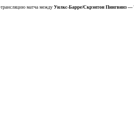
н-трансляцию матча между
Уилкс-Барре/Скрэнтон Пингвинз —