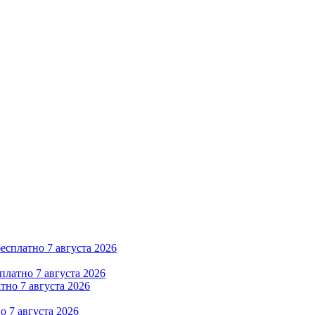
латно 7 августа 2026
 7 августа 2026