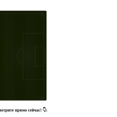
трите прямо сейчас! 👇: