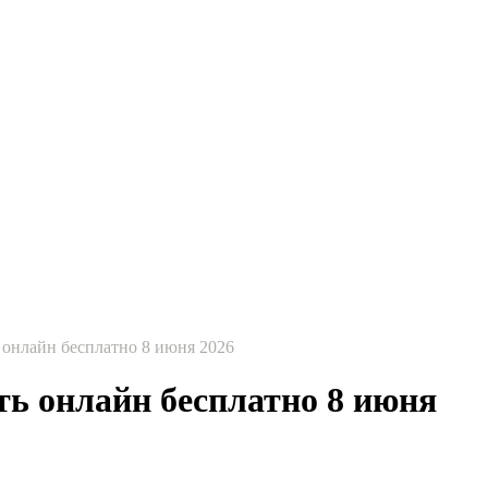
онлайн бесплатно 8 июня 2026
ь онлайн бесплатно 8 июня