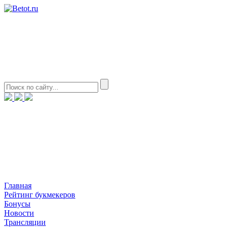
Главная
Рейтинг букмекеров
Бонусы
Новости
Трансляции