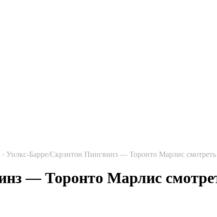
›
Уилкс-Барре/Скрэнтон Пингвинз — Торонто Марлис смотреть 
инз — Торонто Марлис смотрет