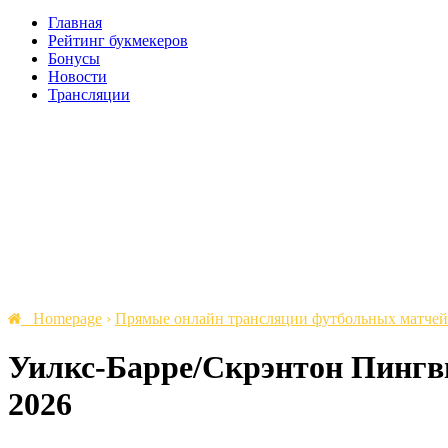
Главная
Рейтинг букмекеров
Бонусы
Новости
Трансляции
Homepage
›
Прямые онлайн трансляции футбольных матчей
Уилкс-Барре/Скрэнтон Пингв
2026