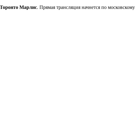
 Торонто Марлис
. Прямая трансляция начнется по московскому