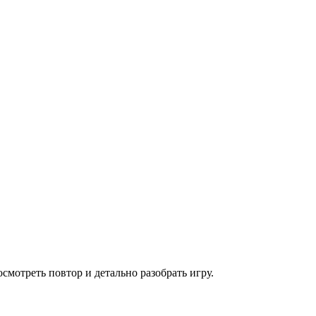
смотреть повтор и детально разобрать игру.