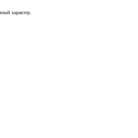
нный характер.