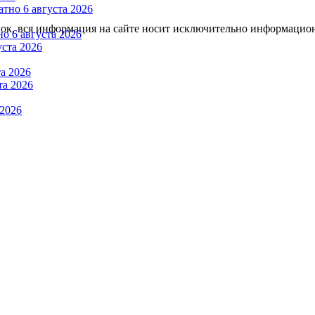
тавок, вся информация на сайте носит исключительно информацио
о 6 августа 2026
а 2026
 2026