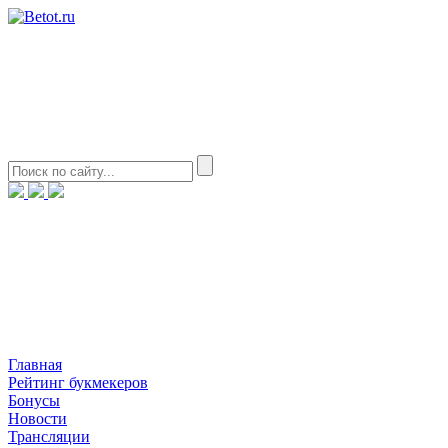
Главная
Рейтинг букмекеров
Бонусы
Новости
Трансляции