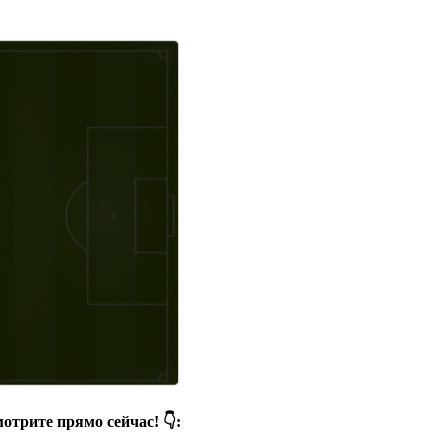
трите прямо сейчас! 👇: