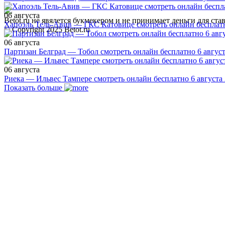
06 августа
Betot.ru не явялется букмекером и не принимает деньги для с
Хапоэль Тель-Авив — ГКС Катовице смотреть онлайн бесплатн
© Copyright 2025 Betot.ru
06 августа
Партизан Белград — Тобол смотреть онлайн бесплатно 6 август
06 августа
Риека — Ильвес Тампере смотреть онлайн бесплатно 6 августа
Показать больше