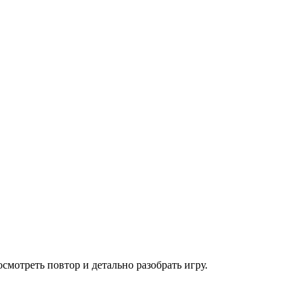
смотреть повтор и детально разобрать игру.