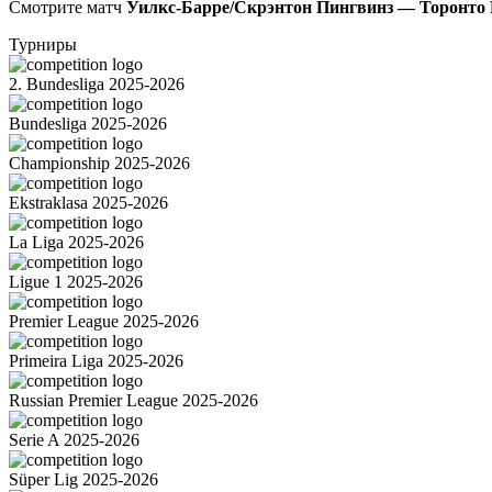
Смотрите матч
Уилкс-Барре/Скрэнтон Пингвинз — Торонто М
Турниры
2. Bundesliga 2025-2026
Bundesliga 2025-2026
Championship 2025-2026
Ekstraklasa 2025-2026
La Liga 2025-2026
Ligue 1 2025-2026
Premier League 2025-2026
Primeira Liga 2025-2026
Russian Premier League 2025-2026
Serie A 2025-2026
Süper Lig 2025-2026