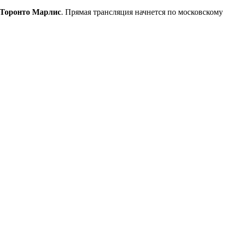
 Торонто Марлис
. Прямая трансляция начнется по московскому