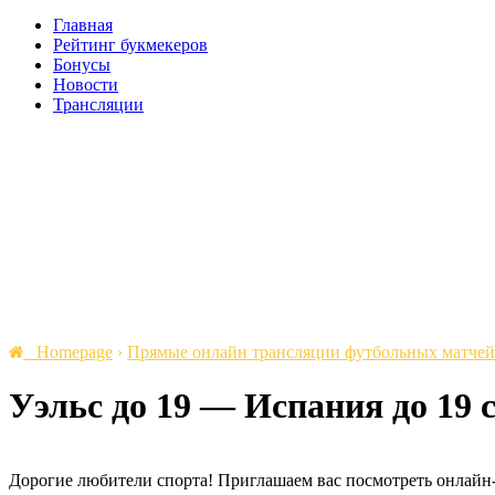
Главная
Рейтинг букмекеров
Бонусы
Новости
Трансляции
Homepage
›
Прямые онлайн трансляции футбольных матчей
Уэльс до 19 — Испания до 19 
Дорогие любители спорта! Приглашаем вас посмотреть онлай