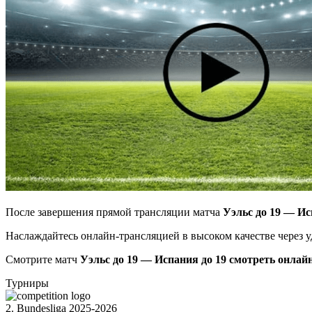
После завершения прямой трансляции матча
Уэльс до 19 — Ис
Наслаждайтесь онлайн-трансляцией в высоком качестве через 
Смотрите матч
Уэльс до 19 — Испания до 19 смотреть онлай
Турниры
2. Bundesliga 2025-2026