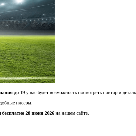
пания до 19
у вас будет возможность посмотреть повтор и деталь
удобные плееры.
н бесплатно 28 июня 2026
на нашем сайте.