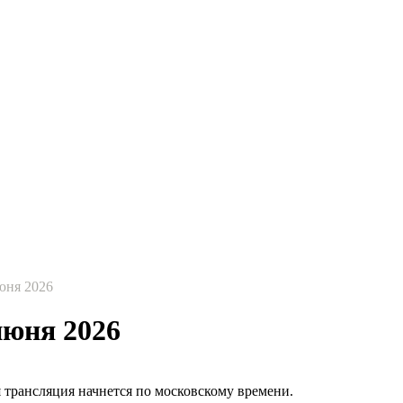
юня 2026
июня 2026
я трансляция начнется по московскому времени.