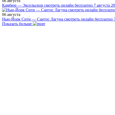
06 августа
Камбюр — Эксельсиор смотреть онлайн бесплатно 7 августа 2
06 августа
Нью-Йорк Сити — Сантос Лагуна смотреть онлайн бесплатно 7
Показать больше