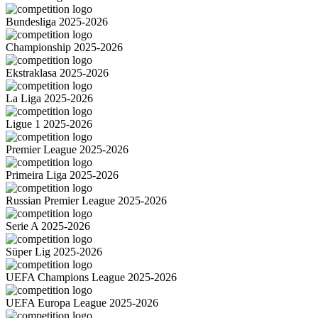
Bundesliga 2025-2026
Championship 2025-2026
Ekstraklasa 2025-2026
La Liga 2025-2026
Ligue 1 2025-2026
Premier League 2025-2026
Primeira Liga 2025-2026
Russian Premier League 2025-2026
Serie A 2025-2026
Süper Lig 2025-2026
UEFA Champions League 2025-2026
UEFA Europa League 2025-2026