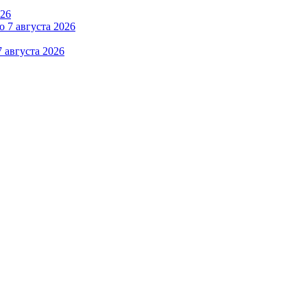
026
 августа 2026