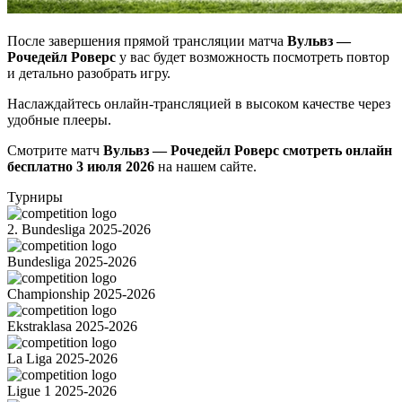
После завершения прямой трансляции матча
Вульвз —
Рочедейл Роверс
у вас будет возможность посмотреть повтор
и детально разобрать игру.
Наслаждайтесь онлайн-трансляцией в высоком качестве через
удобные плееры.
Смотрите матч
Вульвз — Рочедейл Роверс смотреть онлайн
бесплатно 3 июля 2026
на нашем сайте.
Турниры
2. Bundesliga 2025-2026
Bundesliga 2025-2026
Championship 2025-2026
Ekstraklasa 2025-2026
La Liga 2025-2026
Ligue 1 2025-2026