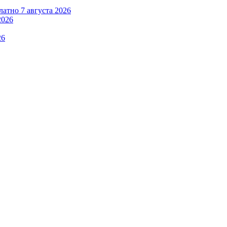
атно 7 августа 2026
26