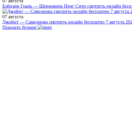
07 августа
Бэйцзин Гоань — Шеньчжень Пенг Сити смотреть онлайн беспл
07 августа
Джойнт — Самсонова смотреть онлайн бесплатно 7 августа 20
Показать больше