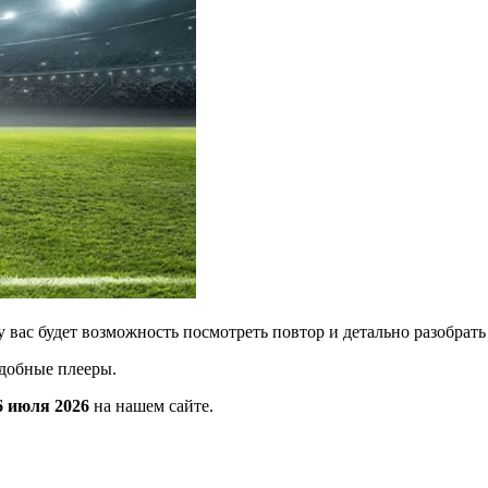
у вас будет возможность посмотреть повтор и детально разобрать 
удобные плееры.
6 июля 2026
на нашем сайте.