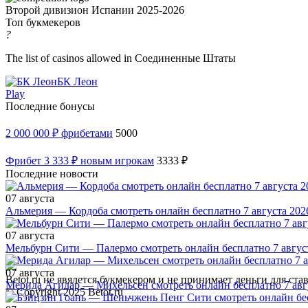
Второй дивизион Испании 2025-2026
Топ букмекеров
?
The list of casinos allowed in Соединенные Штаты
БК Леон
Play
Последние бонусы
2 000 000 ₽ фрибетами
5000
Фрибет 3 333 ₽ новым игрокам
3333 ₽
Последние новости
07 августа
Альмерия — Кордоба смотреть онлайн бесплатно 7 августа 202
07 августа
Мельбурн Сити — Палермо смотреть онлайн бесплатно 7 авгус
07 августа
Betot.ru не явялется букмекером и не принимает деньги для с
Мерида Агилар — Михельсен смотреть онлайн бесплатно 7 авг
© Copyright 2025 Betot.ru