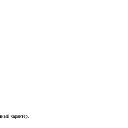
нный характер.