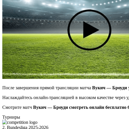
После завершения прямой трансляции матча
Вукич — Броуди
Наслаждайтесь онлайн-трансляцией в высоком качестве через 
Смотрите матч
Вукич — Броуди смотреть онлайн бесплатно 
Турниры
2. Bundesliga 2025-2026