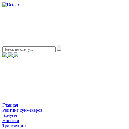
Главная
Рейтинг букмекеров
Бонусы
Новости
Трансляции