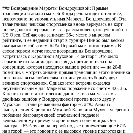
### Возвращение Маркеты Вондроушовой: Прямые
трансляции и анализ матчей Когда речь заходит о теннисе,
невозможно не упомянуть имя Маркеты Вондроушовой. Эта
талантливая чешская спортсменка вновь вернулась на корт
после долгого перерыва из-за травмы колена, полученной на
US Open. Сейчас она занимает 36-е место в мировом
рейтинге, и ее недавний старт в турнире Нинбо был весьма
ожидаемым событием. #### Первый матч после травмы В
своем первом матче после возвращения Вондроушова
встретилась с Каролиной Муховой 14 октября. Это было
серьезное испытание для нее, ведь противостояла она
сопернице, которая находится выше в рейтинге — на 20-й
позиции. Смотреть онлайн прямая трансляция этого поединка
позволила всем любителям тенниса увидеть борьбу двух
великих спортсменок. Однако итог встречи оказался
неутешительным для Маркеты: поражение со счетом 4:6, 3:6.
Как показали статистические данные того матча – семь
двойных ошибок у Вондроушовой против всего двух у
Муховой – стали решающим фактором. #### Анализ
выступления Каролины Муховой Каролина Мухова уверенно
победила благодаря своей стабильной подаче и
великолепному приему второй подачи соперницы. Она
выиграла 65% очков на первой подаче и впечатляющие 67%
на второй — это говорит о ее высоком уровне подготовки и