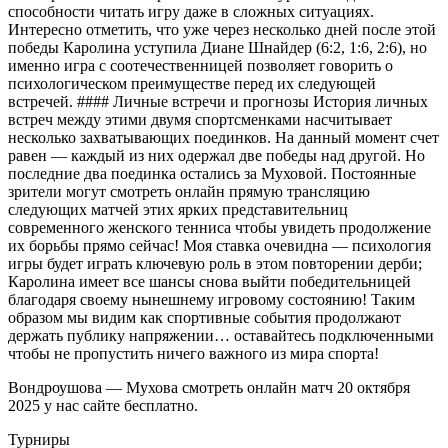
способности читать игру даже в сложных ситуациях.
Интересно отметить, что уже через несколько дней после этой
победы Каролина уступила Диане Шнайдер (6:2, 1:6, 2:6), но
именно игра с соотечественницей позволяет говорить о
психологическом преимуществе перед их следующей
встречей. #### Личные встречи и прогнозы История личных
встреч между этими двумя спортсменками насчитывает
несколько захватывающих поединков. На данный момент счет
равен — каждый из них одержал две победы над другой. Но
последние два поединка остались за Муховой. Постоянные
зрители могут смотреть онлайн прямую трансляцию
следующих матчей этих ярких представительниц
современного женского тенниса чтобы увидеть продолжение
их борьбы прямо сейчас! Моя ставка очевидна — психология
игры будет играть ключевую роль в этом повторении дерби;
Каролина имеет все шансы снова выйти победительницей
благодаря своему нынешнему игровому состоянию! Таким
образом мы видим как спортивные события продолжают
держать публику напряжении… оставайтесь подключенными
чтобы не пропустить ничего важного из мира спорта!
Вондроушова — Мухова cмотреть онлайн матч 20 октября
2025 у нас сайте бесплатно.
Турниры