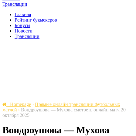
Трансляции
Главная
Рейтинг букмекеров
Бонусы
Новости
Трансляции
Homepage
›
Прямые онлайн трансляции футбольных
матчей
›
Вондроушова — Мухова cмотреть онлайн матч 20
октября 2025
Вондроушова — Мухова