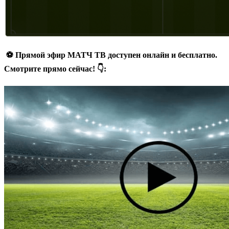
⚽️ Прямой эфир МАТЧ ТВ доступен онлайн и бесплатно.
Смотрите прямо сейчас! 👇: