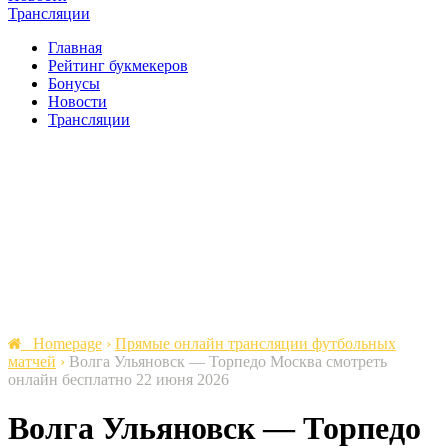
Трансляции
Главная
Рейтинг букмекеров
Бонусы
Новости
Трансляции
Homepage
›
Прямые онлайн трансляции футбольных
матчей
›
Волга Ульяновск — Торпедо Москва смотреть
онлайн бесплатно 22 июня 2026
Волга Ульяновск — Торпедо