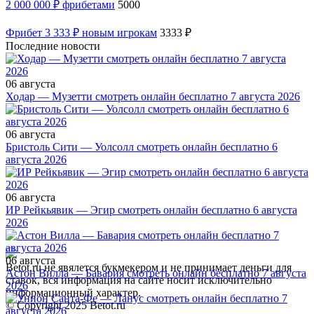
2 000 000 ₽ фрибетами
5000
Фрибет 3 333 ₽ новым игрокам
3333 ₽
Последние новости
06 августа
Ходар — Музетти смотреть онлайн бесплатно 7 августа 2026
06 августа
Бристоль Сити — Уолсолл смотреть онлайн бесплатно 6
августа 2026
06 августа
ИР Рейкьявик — Эгир смотреть онлайн бесплатно 6 августа
2026
06 августа
Betot.ru не явялется букмекером и не принимает деньги для
Астон Вилла — Бавария смотреть онлайн бесплатно 7 августа
ставок, вся информация на сайте носит исключительно
2026
информационный характер.
© Copyright 2025 Betot.ru