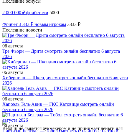
Последние бонусы
2 000 000 ₽ фрибетами
5000
Фрибет 3 333 ₽ новым игрокам
3333 ₽
Последние новости
06 августа
Тре Фьори — Дрита смотреть онлайн бесплатно 6 августа
2026
06 августа
Хиберниан — Шкендия смотреть онлайн бесплатно 6 августа
2026
06 августа
Хапоэль Тель-Авив — ГКС Катовице смотреть онлайн
бесплатно 6 августа 2026
06 августа
Betot.ru не явялется букмекером и не принимает деньги для
Партизан Белград — Тобол смотреть онлайн бесплатно 6