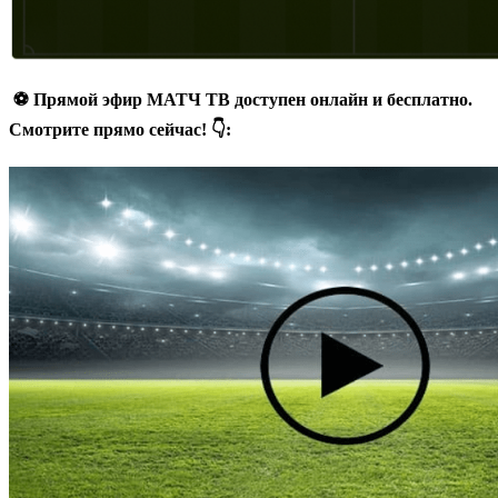
⚽️ Прямой эфир МАТЧ ТВ доступен онлайн и бесплатно.
Смотрите прямо сейчас! 👇: