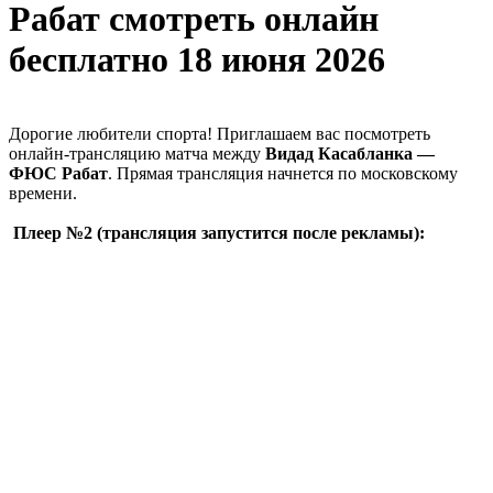
Рабат смотреть онлайн
бесплатно 18 июня 2026
Дорогие любители спорта! Приглашаем вас посмотреть
онлайн-трансляцию матча между
Видад Касабланка —
ФЮС Рабат
. Прямая трансляция начнется по московскому
времени.
Плеер №2 (трансляция запустится после рекламы):