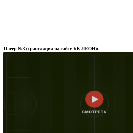
Плеер №3 (трансляция на сайте БК ЛЕОН):