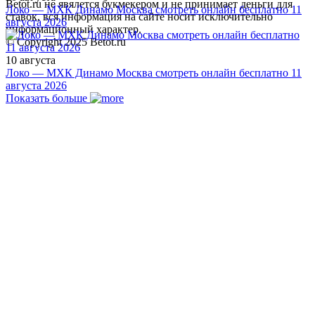
Betot.ru не явялется букмекером и не принимает деньги для
Локо — МХК Динамо Москва смотреть онлайн бесплатно 11
ставок, вся информация на сайте носит исключительно
августа 2026
информационный характер.
© Copyright 2025 Betot.ru
10 августа
Локо — МХК Динамо Москва смотреть онлайн бесплатно 11
августа 2026
Показать больше