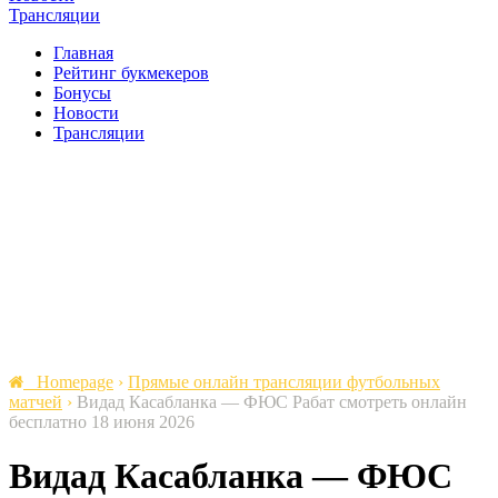
Трансляции
Главная
Рейтинг букмекеров
Бонусы
Новости
Трансляции
Homepage
›
Прямые онлайн трансляции футбольных
матчей
›
Видад Касабланка — ФЮС Рабат смотреть онлайн
бесплатно 18 июня 2026
Видад Касабланка — ФЮС