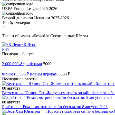
UEFA Europa League 2025-2026
Второй дивизион Испании 2025-2026
Топ букмекеров
?
The list of casinos allowed in Соединенные Штаты
БК Леон
Play
Последние бонусы
2 000 000 ₽ фрибетами
5000
Фрибет 3 333 ₽ новым игрокам
3333 ₽
Последние новости
08 августа
Вестерло — Юнион Сен-Жилуаз смотреть онлайн бесплатно 8 а
08 августа
Брайтон — Рома смотреть онлайн бесплатно 8 августа 2026