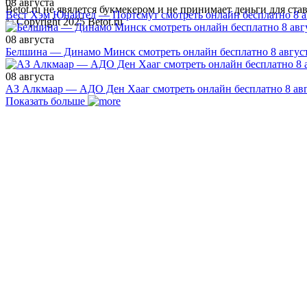
08 августа
Betot.ru не явялется букмекером и не принимает деньги для с
Вест Хэм Юнайтед — Портсмут смотреть онлайн бесплатно 8 а
© Copyright 2025 Betot.ru
08 августа
Белшина — Динамо Минск смотреть онлайн бесплатно 8 август
08 августа
АЗ Алкмаар — АДО Ден Хааг смотреть онлайн бесплатно 8 авг
Показать больше