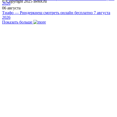
© Copyright 2025 Betot.ru
06 августа
Тиафо — Риндеркнеш смотреть онлайн бесплатно 7 августа
2026
Показать больше