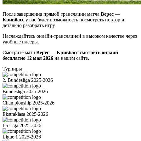
После завершения прямой трансляции матча
Верес —
Кривбасс
у вас будет возможность посмотреть повтор и
детально разобрать игру.
Наслаждайтесь онлайн-трансляцией в высоком качестве через
удобные плееры.
Смотрите матч
Верес — Кривбасс смотреть онлайн
бесплатно 12 мая 2026
на нашем сайте.
Турниры
2. Bundesliga 2025-2026
Bundesliga 2025-2026
Championship 2025-2026
Ekstraklasa 2025-2026
La Liga 2025-2026
Ligue 1 2025-2026