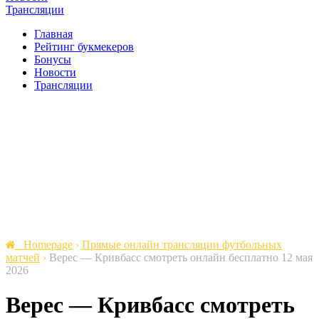
Трансляции
Главная
Рейтинг букмекеров
Бонусы
Новости
Трансляции
Homepage
›
Прямые онлайн трансляции футбольных
матчей
›
Верес — Кривбасс смотреть онлайн бесплатно 12 мая
2026
Верес — Кривбасс смотреть