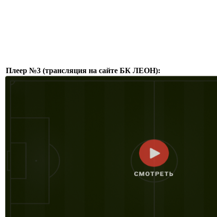
Плеер №3 (трансляция на сайте БК ЛЕОН):