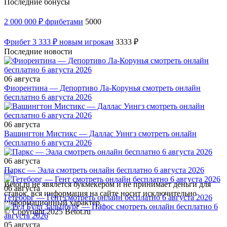
Последние бонусы
2 000 000 ₽ фрибетами
5000
Фрибет 3 333 ₽ новым игрокам
3333 ₽
Последние новости
06 августа
Фиорентина — Депортиво Ла-Корунья смотреть онлайн
бесплатно 6 августа 2026
06 августа
Вашингтон Мистикс — Даллас Уингз смотреть онлайн
бесплатно 6 августа 2026
06 августа
Паркс — Эала смотреть онлайн бесплатно 6 августа 2026
Betot.ru не явялется букмекером и не принимает деньги для
06 августа
ставок, вся информация на сайте носит исключительно
Гетеборг — Гент смотреть онлайн бесплатно 6 августа 2026
информационный характер.
© Copyright 2025 Betot.ru
05 августа