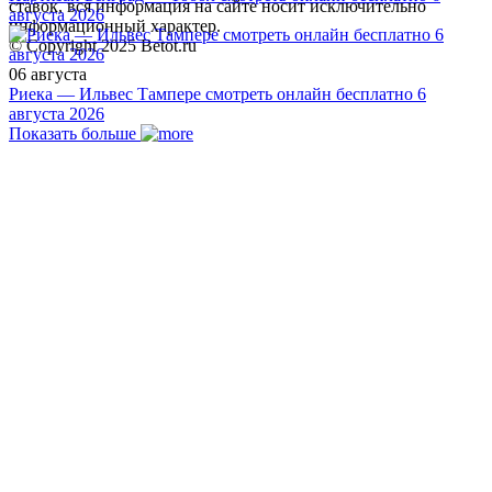
ставок, вся информация на сайте носит исключительно
августа 2026
информационный характер.
© Copyright 2025 Betot.ru
06 августа
Риека — Ильвес Тампере смотреть онлайн бесплатно 6
августа 2026
Показать больше