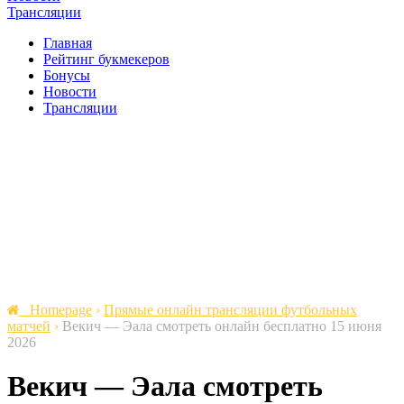
Трансляции
Главная
Рейтинг букмекеров
Бонусы
Новости
Трансляции
Homepage
›
Прямые онлайн трансляции футбольных
матчей
›
Векич — Эала смотреть онлайн бесплатно 15 июня
2026
Векич — Эала смотреть