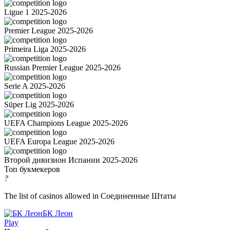
Ligue 1 2025-2026
Premier League 2025-2026
Primeira Liga 2025-2026
Russian Premier League 2025-2026
Serie A 2025-2026
Süper Lig 2025-2026
UEFA Champions League 2025-2026
UEFA Europa League 2025-2026
Второй дивизион Испании 2025-2026
Топ букмекеров
?
The list of casinos allowed in Соединенные Штаты
БК Леон
Play