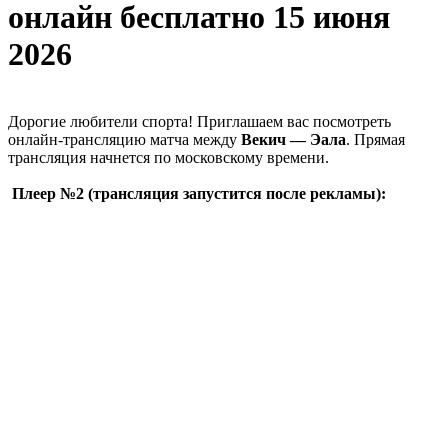
онлайн бесплатно 15 июня
2026
Дорогие любители спорта! Приглашаем вас посмотреть
онлайн-трансляцию матча между
Векич — Эала
. Прямая
трансляция начнется по московскому времени.
Плеер №2 (трансляция запустится после рекламы):