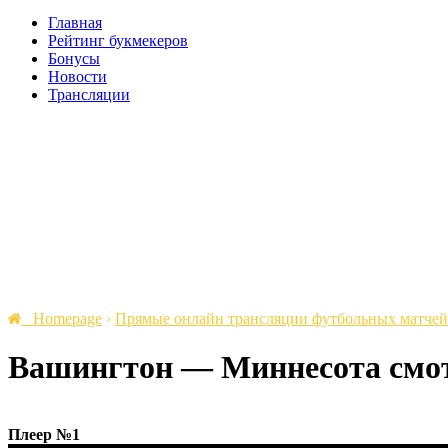
Главная
Рейтинг букмекеров
Бонусы
Новости
Трансляции
Homepage
›
Прямые онлайн трансляции футбольных матчей
Вашингтон — Миннесота cмотр
Плеер №1