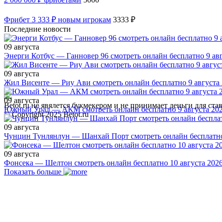
Фрибет 3 333 ₽ новым игрокам
3333 ₽
Последние новости
09 августа
Энерги Котбус — Ганновер 96 смотреть онлайн бесплатно 9 авг
09 августа
Жил Висенте — Риу Ави смотреть онлайн бесплатно 9 августа
09 августа
Betot.ru не явялется букмекером и не принимает деньги для с
Южный Урал — АКМ смотреть онлайн бесплатно 9 августа 20
© Copyright 2025 Betot.ru
09 августа
Чунцин Тунлянлун — Шанхай Порт смотреть онлайн бесплатно 
09 августа
Фонсека — Шелтон смотреть онлайн бесплатно 10 августа 202
Показать больше