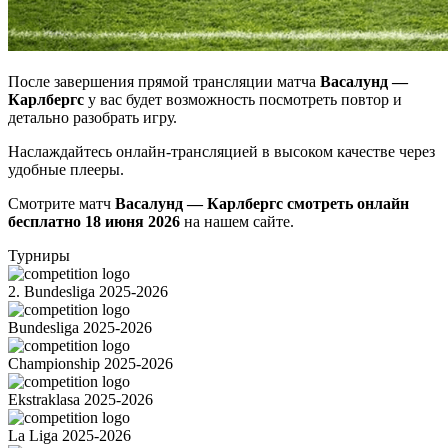
После завершения прямой трансляции матча
Васалунд —
Карлбергc
у вас будет возможность посмотреть повтор и
детально разобрать игру.
Наслаждайтесь онлайн-трансляцией в высоком качестве через
удобные плееры.
Смотрите матч
Васалунд — Карлбергc смотреть онлайн
бесплатно 18 июня 2026
на нашем сайте.
Турниры
2. Bundesliga 2025-2026
Bundesliga 2025-2026
Championship 2025-2026
Ekstraklasa 2025-2026
La Liga 2025-2026