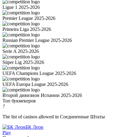
Ligue 1 2025-2026
Premier League 2025-2026
Primeira Liga 2025-2026
Russian Premier League 2025-2026
Serie A 2025-2026
Süper Lig 2025-2026
UEFA Champions League 2025-2026
UEFA Europa League 2025-2026
Второй дивизион Испании 2025-2026
Топ букмекеров
?
The list of casinos allowed in Соединенные Штаты
БК Леон
Play