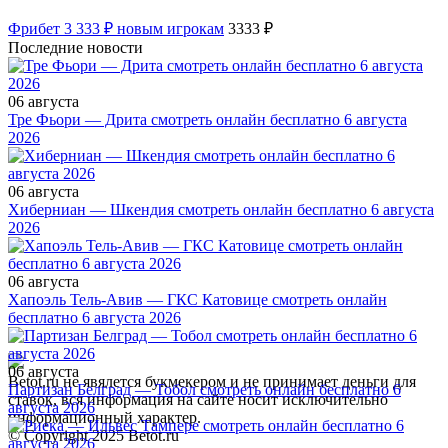
Фрибет 3 333 ₽ новым игрокам
3333 ₽
Последние новости
06 августа
Тре Фьори — Дрита смотреть онлайн бесплатно 6 августа
2026
06 августа
Хиберниан — Шкендия смотреть онлайн бесплатно 6 августа
2026
06 августа
Хапоэль Тель-Авив — ГКС Катовице смотреть онлайн
бесплатно 6 августа 2026
06 августа
Betot.ru не явялется букмекером и не принимает деньги для
Партизан Белград — Тобол смотреть онлайн бесплатно 6
ставок, вся информация на сайте носит исключительно
августа 2026
информационный характер.
© Copyright 2025 Betot.ru