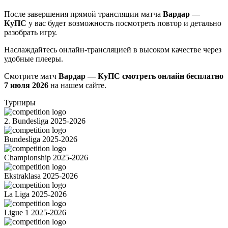
После завершения прямой трансляции матча
Вардар —
КуПС
у вас будет возможность посмотреть повтор и детально
разобрать игру.
Наслаждайтесь онлайн-трансляцией в высоком качестве через
удобные плееры.
Смотрите матч
Вардар — КуПС смотреть онлайн бесплатно
7 июля 2026
на нашем сайте.
Турниры
2. Bundesliga 2025-2026
Bundesliga 2025-2026
Championship 2025-2026
Ekstraklasa 2025-2026
La Liga 2025-2026
Ligue 1 2025-2026