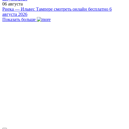
06 августа
Риека — Ильвес Тампере смотреть онлайн бесплатно 6
августа 2026
Показать больше