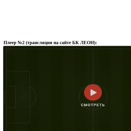
Плеер №2 (трансляция на сайте БК ЛЕОН):