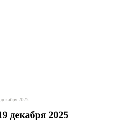
декабря 2025
9 декабря 2025