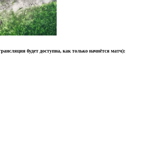
ансляция будет доступна, как только начнётся матч):