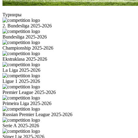
Турниры
2. Bundesliga 2025-2026
Bundesliga 2025-2026
Championship 2025-2026
Ekstraklasa 2025-2026
La Liga 2025-2026
Ligue 1 2025-2026
Premier League 2025-2026
Primeira Liga 2025-2026
Russian Premier League 2025-2026
Serie A 2025-2026
Süper Lig 2025-2026