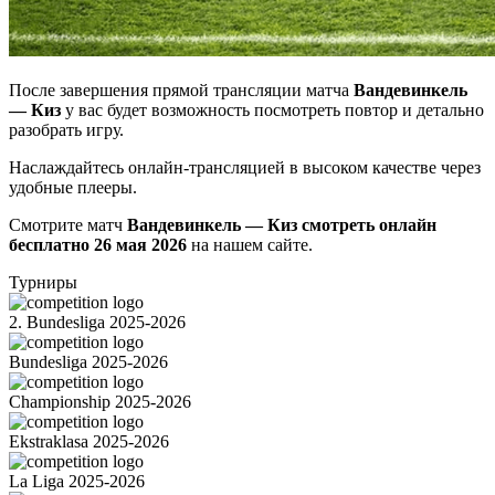
После завершения прямой трансляции матча
Вандевинкель
— Киз
у вас будет возможность посмотреть повтор и детально
разобрать игру.
Наслаждайтесь онлайн-трансляцией в высоком качестве через
удобные плееры.
Смотрите матч
Вандевинкель — Киз смотреть онлайн
бесплатно 26 мая 2026
на нашем сайте.
Турниры
2. Bundesliga 2025-2026
Bundesliga 2025-2026
Championship 2025-2026
Ekstraklasa 2025-2026
La Liga 2025-2026