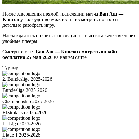
После завершения прямой трансляции матча
Ван Аш —
Кипсон
у вас будет возможность посмотреть повтор и
детально разобрать игру.
Наслаждайтесь онлайн-трансляцией в высоком качестве через
удобные плееры.
Смотрите матч
Ван Аш — Кипсон смотреть онлайн
бесплатно 25 мая 2026
на нашем сайте.
Турниры
2. Bundesliga 2025-2026
Bundesliga 2025-2026
Championship 2025-2026
Ekstraklasa 2025-2026
La Liga 2025-2026
Ligue 1 2025-2026