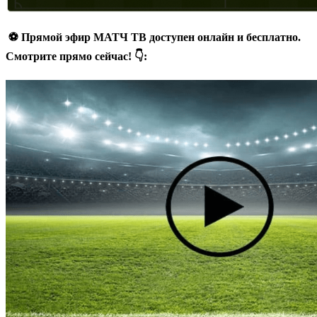
⚽️ Прямой эфир МАТЧ ТВ доступен онлайн и бесплатно.
Смотрите прямо сейчас! 👇: