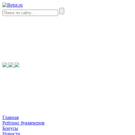
Главная
Рейтинг букмекеров
Бонусы
Новости