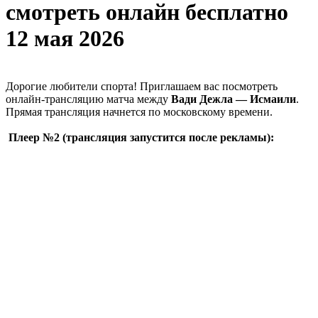
смотреть онлайн бесплатно
12 мая 2026
Дорогие любители спорта! Приглашаем вас посмотреть
онлайн-трансляцию матча между
Вади Дежла — Исмаили
.
Прямая трансляция начнется по московскому времени.
Плеер №2 (трансляция запустится после рекламы):