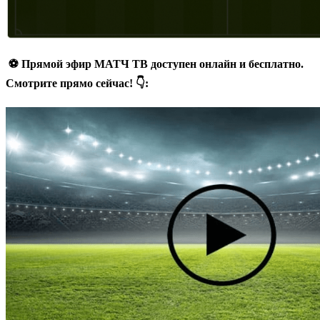
⚽️ Прямой эфир МАТЧ ТВ доступен онлайн и бесплатно.
Смотрите прямо сейчас! 👇: