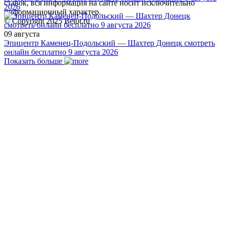
ставок, вся информация на сайте носит исключительно
2026
информационный характер.
© Copyright 2025 Betot.ru
09 августа
Эпицентр Каменец-Подольский — Шахтер Донецк смотреть
онлайн бесплатно 9 августа 2026
Показать больше