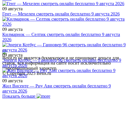
09 августа
Гент — Мехелен смотреть онлайн бесплатно 9 августа 2026
09 августа
Килмарнок — Селтик смотреть онлайн бесплатно 9 августа
2026
09 августа
Betot.ru не явялется букмекером и не принимает деньги для
Энерги Котбус — Ганновер 96 смотреть онлайн бесплатно 9
ставок, вся информация на сайте носит исключительно
августа 2026
информационный характер.
© Copyright 2025 Betot.ru
09 августа
Жил Висенте — Риу Ави смотреть онлайн бесплатно 9
августа 2026
Показать больше