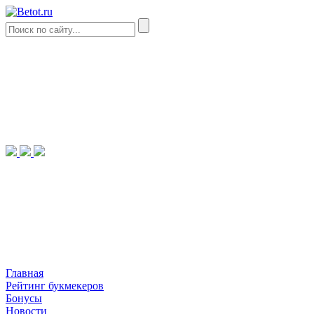
Главная
Рейтинг букмекеров
Бонусы
Новости