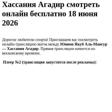
Хассания Агадир смотреть
онлайн бесплатно 18 июня
2026
Дорогие любители спорта! Приглашаем вас посмотреть
онлайн-трансляцию матча между
Юнион Якуб Аль-Мансур
— Хассания Агадир
. Прямая трансляция начнется по
московскому времени.
Плеер №2 (трансляция запустится после рекламы):