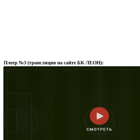
Плеер №3 (трансляция на сайте БК ЛЕОН):