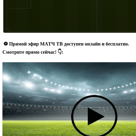
⚽️ Прямой эфир МАТЧ ТВ доступен онлайн и бесплатно.
Смотрите прямо сейчас! 👇: