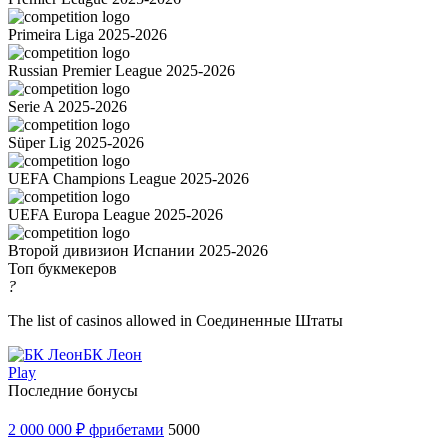
Primeira Liga 2025-2026
Russian Premier League 2025-2026
Serie A 2025-2026
Süper Lig 2025-2026
UEFA Champions League 2025-2026
UEFA Europa League 2025-2026
Второй дивизион Испании 2025-2026
Топ букмекеров
?
The list of casinos allowed in Соединенные Штаты
БК Леон
Play
Последние бонусы
2 000 000 ₽ фрибетами
5000