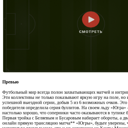
Превью
Футбольный мир всегда полон захватывающих матчей и интригу
Эти коллективы не только показывают яркую игру на поле, но
успешной выездной серии, добыв 5 из 6 возможных очков. Это
победителя определила серия буллитов. На своем льду «Югра» 
настолько хорошо, что соперники часто оказываются в тупике 
Первая тройка с Беляевым и Бусаровым набирает обороты, а д
онлайн прямую трансляцию матча** «Югры», будьте уверены, ч