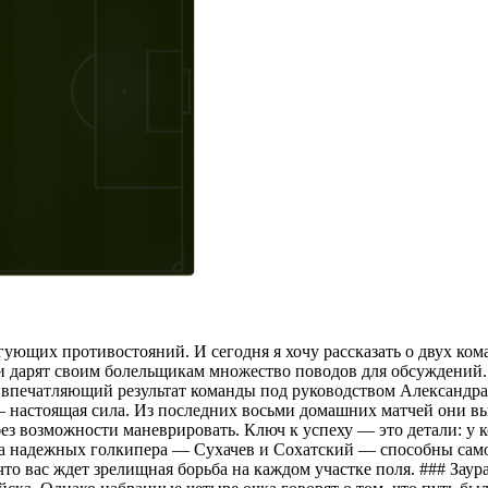
ющих противостояний. И сегодня я хочу рассказать о двух кома
 и дарят своим болельщикам множество поводов для обсуждений
 впечатляющий результат команды под руководством Александра 
– настоящая сила. Из последних восьми домашних матчей они вы
без возможности маневрировать. Ключ к успеху — это детали: у
ва надежных голкипера — Сухачев и Сохатский — способны само
то вас ждет зрелищная борьба на каждом участке поля. ### Зау