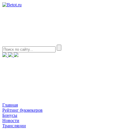
Главная
Рейтинг букмекеров
Бонусы
Новости
Трансляции