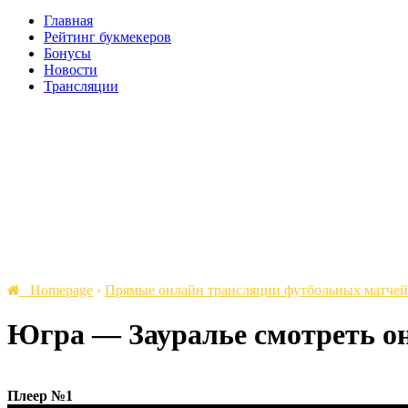
Главная
Рейтинг букмекеров
Бонусы
Новости
Трансляции
Homepage
›
Прямые онлайн трансляции футбольных матчей
Югра — Зауралье cмотреть он
Плеер №1