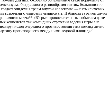
л тяжелее для них. Особенно болезненным стало поражение от
предсказуема без должного разнообразия тактик. Большинство
 создает эпидемия травм внутри коллектива — пять ключевых
и встречами с лидерами чемпионата. Наблюдая за этими двумя
 трансляцию матча** «Югры» привлекательным событием даже
ых хоккеистов так командных стратегий ведения игры вне
гнозируя исход очередного противостояния этих команд лично
картину происходящего между ними ледовой площадке!