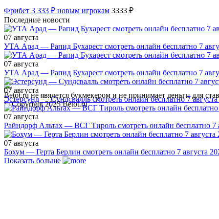
Фрибет 3 333 ₽ новым игрокам
3333 ₽
Последние новости
07 августа
УТА Арад — Рапид Бухарест смотреть онлайн бесплатно 7 авгу
07 августа
УТА Арад — Рапид Бухарест смотреть онлайн бесплатно 7 авгу
07 августа
Betot.ru не явялется букмекером и не принимает деньги для с
Эстерсунд — Сундсвалль смотреть онлайн бесплатно 7 августа
© Copyright 2025 Betot.ru
07 августа
Райндорф Альтах — ВСГ Тироль смотреть онлайн бесплатно 7 
07 августа
Бохум — Герта Берлин смотреть онлайн бесплатно 7 августа 20
Показать больше