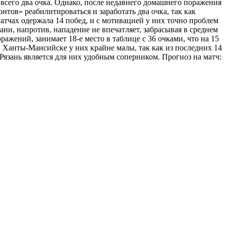
 всего два очка. Однако, после недавнего домашнего поражения
нтов» реабилитироваться и заработать два очка, так как
матчах одержала 14 побед, и с мотивацией у них точно проблем
ани, напротив, нападение не впечатляет, забрасывая в среднем
ражений, занимает 18-е место в таблице с 36 очками, что на 15
 Ханты-Мансийске у них крайне малы, так как из последних 14
Рязань является для них удобным соперником. Прогноз на матч: