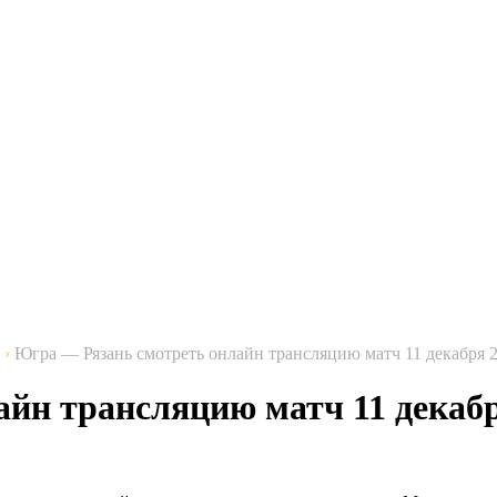
›
Югра — Рязань смотреть онлайн трансляцию матч 11 декабря 
йн трансляцию матч 11 декабр