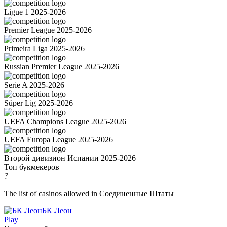
Ligue 1 2025-2026
Premier League 2025-2026
Primeira Liga 2025-2026
Russian Premier League 2025-2026
Serie A 2025-2026
Süper Lig 2025-2026
UEFA Champions League 2025-2026
UEFA Europa League 2025-2026
Второй дивизион Испании 2025-2026
Топ букмекеров
?
The list of casinos allowed in Соединенные Штаты
БК Леон
Play