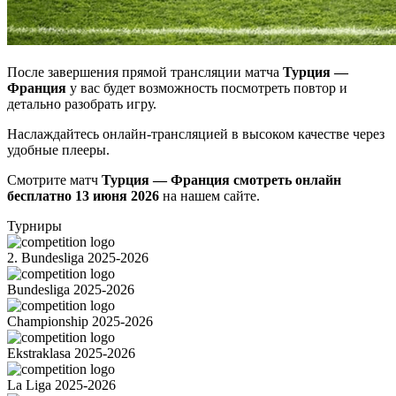
После завершения прямой трансляции матча
Турция —
Франция
у вас будет возможность посмотреть повтор и
детально разобрать игру.
Наслаждайтесь онлайн-трансляцией в высоком качестве через
удобные плееры.
Смотрите матч
Турция — Франция смотреть онлайн
бесплатно 13 июня 2026
на нашем сайте.
Турниры
2. Bundesliga 2025-2026
Bundesliga 2025-2026
Championship 2025-2026
Ekstraklasa 2025-2026
La Liga 2025-2026