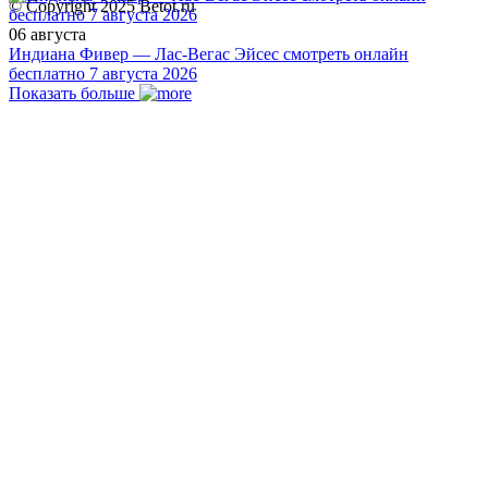
© Copyright 2025 Betot.ru
06 августа
Индиана Фивер — Лас-Вегас Эйсес смотреть онлайн
бесплатно 7 августа 2026
Показать больше