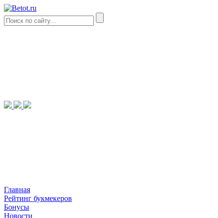
Главная
Рейтинг букмекеров
Бонусы
Новости