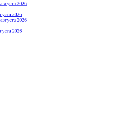
густа 2026
густа 2026