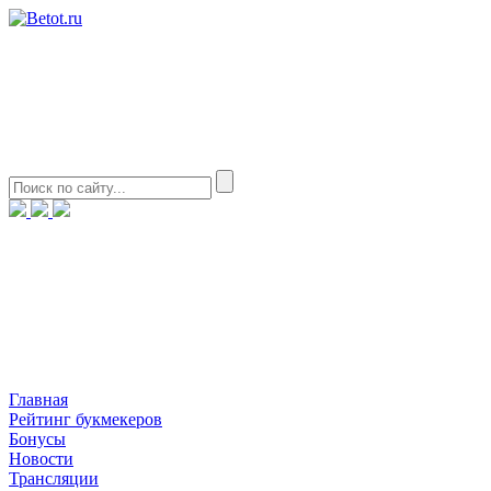
Главная
Рейтинг букмекеров
Бонусы
Новости
Трансляции