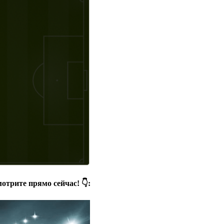
трите прямо сейчас! 👇: