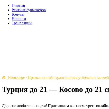
Главная
Рейтинг букмекеров
Бонусы
Новости
Трансляции
Homepage
›
Прямые онлайн трансляции футбольных матчей
Турция до 21 — Косово до 21 
Дорогие любители спорта! Приглашаем вас посмотреть онлай