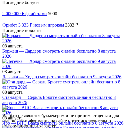
Последние бонусы
2 000 000 ₽ фрибетами
5000
Фрибет 3 333 ₽ новым игрокам
3333 ₽
Последние новости
08 августа
Боржеш — Дардери смотреть онлайн бесплатно 8 августа
2026
08 августа
Легечка — Ходар смотреть онлайн бесплатно 9 августа 2026
08 августа
Стандард — Серкль Брюгге смотреть онлайн бесплатно 8
августа 2026
Betot.ru не явялется букмекером и не принимает деньги для
08 августа
ставок, вся информация на сайте носит исключительно
Яро — ВПС Вааса смотреть онлайн бесплатно 8 августа 2026
информационный характер.