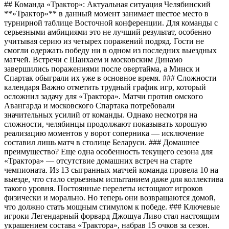
## Команда «Трактор»: Актуальная ситуация Челябинский
**»Трактор»** в данный момент занимает шестое место в
турнирной таблице Восточной конференции. Для команды с
серьезными амбициями это не лучший результат, особенно
учитывая серию из четырех поражений подряд. Гости не
смогли одержать победу ни в одном из последних выездных
матчей. Встречи с Шанхаем и московским Динамо
завершились поражениями после овертайма, а Минск и
Спартак обыграли их уже в основное время. ### Сложности
календаря Важно отметить трудный график игр, который
осложнил задачу для «Трактора». Матчи против омского
Авангарда и московского Спартака потребовали
значительных усилий от команды. Однако несмотря на
сложности, челябинцы продолжают показывать хорошую
реализацию моментов у ворот соперника — исключение
составил лишь матч в столице Беларуси. ### Домашнее
преимущество? Еще одна особенность текущего сезона для
«Трактора» — отсутствие домашних встреч на старте
чемпионата. Из 13 сыгранных матчей команда провела 10 на
выезде, что стало серьезным испытанием даже для коллектива
такого уровня. Постоянные перелеты истощают игроков
физически и морально. Но теперь они возвращаются домой,
что должно стать мощным стимулом к победе. ### Ключевые
игроки Легендарный форвард Джошуа Ливо стал настоящим
украшением состава «Трактора», набрав 15 очков за сезон.