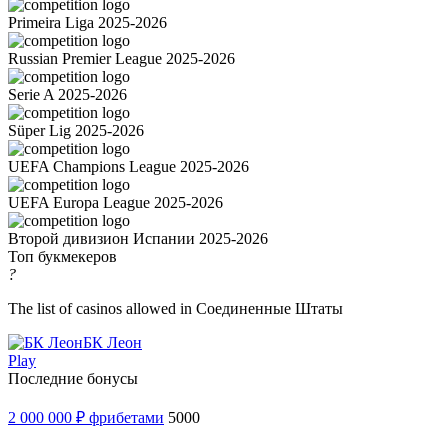
Primeira Liga 2025-2026
Russian Premier League 2025-2026
Serie A 2025-2026
Süper Lig 2025-2026
UEFA Champions League 2025-2026
UEFA Europa League 2025-2026
Второй дивизион Испании 2025-2026
Топ букмекеров
?
The list of casinos allowed in Соединенные Штаты
БК Леон
Play
Последние бонусы
2 000 000 ₽ фрибетами
5000