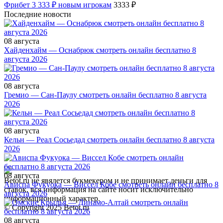
Фрибет 3 333 ₽ новым игрокам
3333 ₽
Последние новости
08 августа
Хайденхайм — Оснабрюк смотреть онлайн бесплатно 8
августа 2026
08 августа
Гремио — Сан-Паулу смотреть онлайн бесплатно 8 августа
2026
08 августа
Кельн — Реал Сосьедад смотреть онлайн бесплатно 8 августа
2026
08 августа
Betot.ru не явялется букмекером и не принимает деньги для
Ависпа Фукуока — Виссел Кобе смотреть онлайн бесплатно 8
ставок, вся информация на сайте носит исключительно
августа 2026
информационный характер.
© Copyright 2025 Betot.ru
08 августа