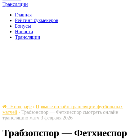
Трансляции
Главная
Рейтинг букмекеров
Бонусы
Новости
Трансляции
Homepage
›
Прямые онлайн трансляции футбольных
матчей
›
Трабзонспор — Фетхиеспор смотреть онлайн
трансляцию матч 3 февраля 2026
Трабзонспор — Фетхиеспор