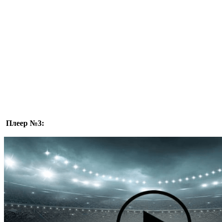
Плеер №3: