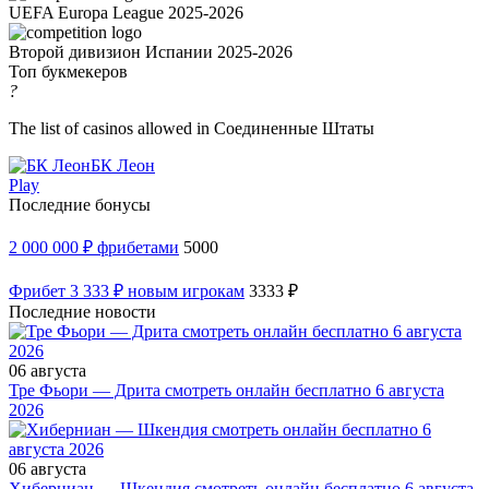
UEFA Europa League 2025-2026
Второй дивизион Испании 2025-2026
Топ букмекеров
?
The list of casinos allowed in Соединенные Штаты
БК Леон
Play
Последние бонусы
2 000 000 ₽ фрибетами
5000
Фрибет 3 333 ₽ новым игрокам
3333 ₽
Последние новости
06 августа
Тре Фьори — Дрита смотреть онлайн бесплатно 6 августа
2026
06 августа
Хиберниан — Шкендия смотреть онлайн бесплатно 6 августа