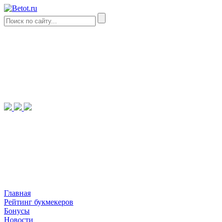
Главная
Рейтинг букмекеров
Бонусы
Новости