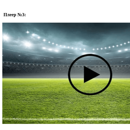
Плеер №3: