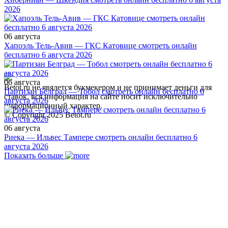
2026
06 августа
Хапоэль Тель-Авив — ГКС Катовице смотреть онлайн
бесплатно 6 августа 2026
06 августа
Betot.ru не явялется букмекером и не принимает деньги для
Партизан Белград — Тобол смотреть онлайн бесплатно 6
ставок, вся информация на сайте носит исключительно
августа 2026
информационный характер.
© Copyright 2025 Betot.ru
06 августа
Риека — Ильвес Тампере смотреть онлайн бесплатно 6
августа 2026
Показать больше