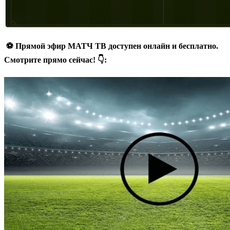
⚽️ Прямой эфир МАТЧ ТВ доступен онлайн и бесплатно.
Смотрите прямо сейчас! 👇: