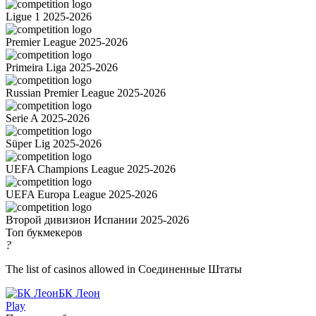
Ligue 1 2025-2026
Premier League 2025-2026
Primeira Liga 2025-2026
Russian Premier League 2025-2026
Serie A 2025-2026
Süper Lig 2025-2026
UEFA Champions League 2025-2026
UEFA Europa League 2025-2026
Второй дивизион Испании 2025-2026
Топ букмекеров
?
The list of casinos allowed in Соединенные Штаты
БК Леон
Play