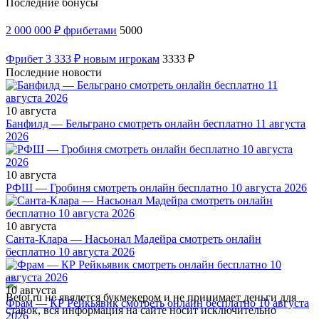
Последние бонусы
2 000 000 ₽ фрибетами
5000
Фрибет 3 333 ₽ новым игрокам
3333 ₽
Последние новости
10 августа
Банфилд — Бельграно смотреть онлайн бесплатно 11 августа
2026
10 августа
РФШ — Гробиня смотреть онлайн бесплатно 10 августа 2026
10 августа
Санта-Клара — Насьонал Мадейра смотреть онлайн
бесплатно 10 августа 2026
10 августа
Betot.ru не явялется букмекером и не принимает деньги для
Фрам — КР Рейкьявик смотреть онлайн бесплатно 10 августа
ставок, вся информация на сайте носит исключительно
2026