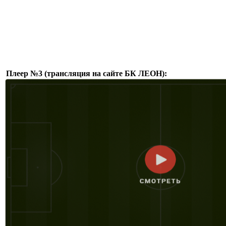
Плеер №3 (трансляция на сайте БК ЛЕОН):