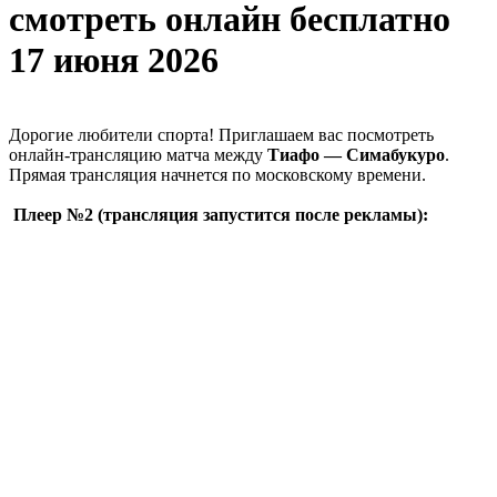
смотреть онлайн бесплатно
17 июня 2026
Дорогие любители спорта! Приглашаем вас посмотреть
онлайн-трансляцию матча между
Тиафо — Симабукуро
.
Прямая трансляция начнется по московскому времени.
Плеер №2 (трансляция запустится после рекламы):