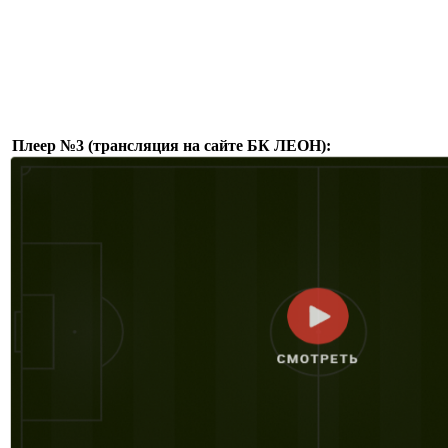
Плеер №3 (трансляция на сайте БК ЛЕОН):