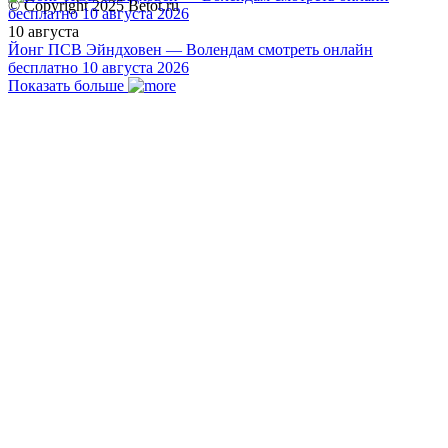
© Copyright 2025 Betot.ru
10 августа
Йонг ПСВ Эйндховен — Волендам смотреть онлайн
бесплатно 10 августа 2026
Показать больше