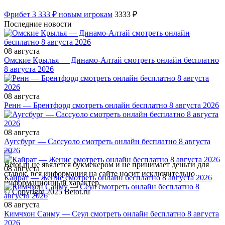
Фрибет 3 333 ₽ новым игрокам
3333 ₽
Последние новости
08 августа
Омские Крылья — Динамо-Алтай смотреть онлайн бесплатно
8 августа 2026
08 августа
Ренн — Брентфорд смотреть онлайн бесплатно 8 августа 2026
08 августа
Аугсбург — Сассуоло смотреть онлайн бесплатно 8 августа
2026
Betot.ru не явялется букмекером и не принимает деньги для
08 августа
ставок, вся информация на сайте носит исключительно
Кайрат — Женис смотреть онлайн бесплатно 8 августа 2026
информационный характер.
© Copyright 2025 Betot.ru
08 августа
Кимчхон Санму — Сеул смотреть онлайн бесплатно 8 августа
2026