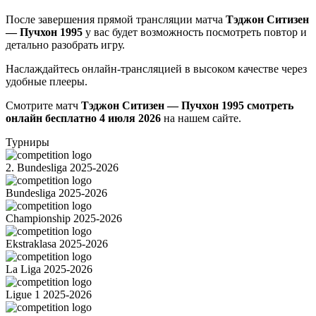
После завершения прямой трансляции матча
Тэджон Ситизен
— Пучхон 1995
у вас будет возможность посмотреть повтор и
детально разобрать игру.
Наслаждайтесь онлайн-трансляцией в высоком качестве через
удобные плееры.
Смотрите матч
Тэджон Ситизен — Пучхон 1995 смотреть
онлайн бесплатно 4 июля 2026
на нашем сайте.
Турниры
2. Bundesliga 2025-2026
Bundesliga 2025-2026
Championship 2025-2026
Ekstraklasa 2025-2026
La Liga 2025-2026
Ligue 1 2025-2026