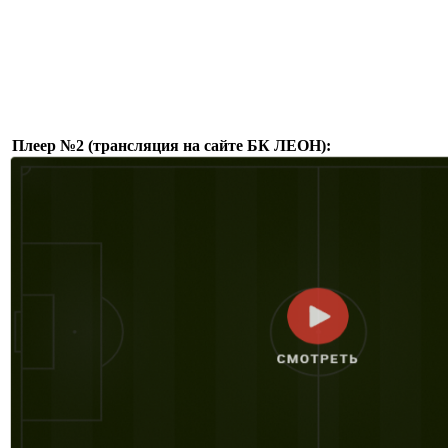
Плеер №2 (трансляция на сайте БК ЛЕОН):