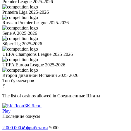
Premier League 2025-2026
Primeira Liga 2025-2026
Russian Premier League 2025-2026
Serie A 2025-2026
Süper Lig 2025-2026
UEFA Champions League 2025-2026
UEFA Europa League 2025-2026
Второй дивизион Испании 2025-2026
Топ букмекеров
?
The list of casinos allowed in Соединенные Штаты
БК Леон
Play
Последние бонусы
2 000 000 ₽ фрибетами
5000