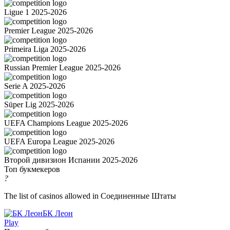
Ligue 1 2025-2026
Premier League 2025-2026
Primeira Liga 2025-2026
Russian Premier League 2025-2026
Serie A 2025-2026
Süper Lig 2025-2026
UEFA Champions League 2025-2026
UEFA Europa League 2025-2026
Второй дивизион Испании 2025-2026
Топ букмекеров
?
The list of casinos allowed in Соединенные Штаты
БК Леон
Play