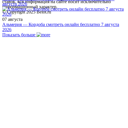
ставок, вся информация на сайте носит исключительно
августа 2026
информационный характер.
© Copyright 2025 Betot.ru
07 августа
Альмерия — Кордоба смотреть онлайн бесплатно 7 августа
2026
Показать больше