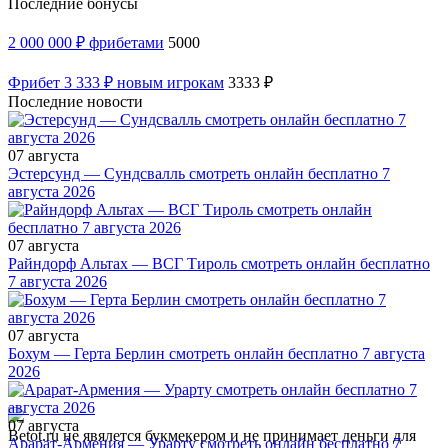
Последние бонусы
2 000 000 ₽ фрибетами
5000
Фрибет 3 333 ₽ новым игрокам
3333 ₽
Последние новости
07 августа
Эстерсунд — Сундсвалль смотреть онлайн бесплатно 7
августа 2026
07 августа
Райндорф Альтах — ВСГ Тироль смотреть онлайн бесплатно
7 августа 2026
07 августа
Бохум — Герта Берлин смотреть онлайн бесплатно 7 августа
2026
07 августа
Betot.ru не явялется букмекером и не принимает деньги для
Арарат-Армения — Урарту смотреть онлайн бесплатно 7