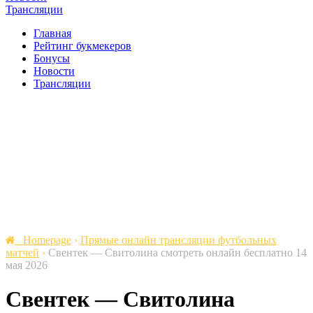
Трансляции
Главная
Рейтинг букмекеров
Бонусы
Новости
Трансляции
Homepage
›
Прямые онлайн трансляции футбольных
матчей
›
Свентек — Свитолина смотреть онлайн бесплатно 14
мая 2026
Свентек — Свитолина