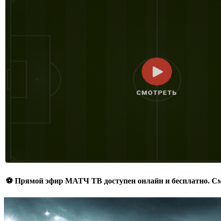
⚽️ Прямой эфир МАТЧ ТВ доступен онлайн и бесплатно. Смо