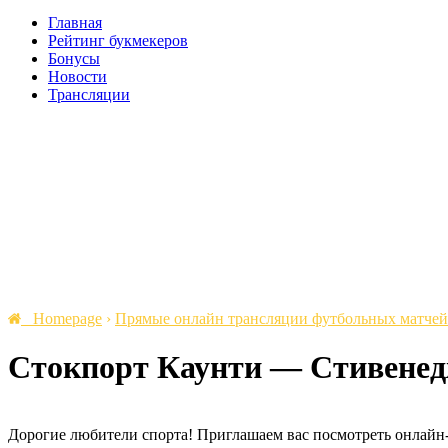
Главная
Рейтинг букмекеров
Бонусы
Новости
Трансляции
Homepage
›
Прямые онлайн трансляции футбольных матчей
Стокпорт Каунти — Стивенедж
Дорогие любители спорта! Приглашаем вас посмотреть онлай