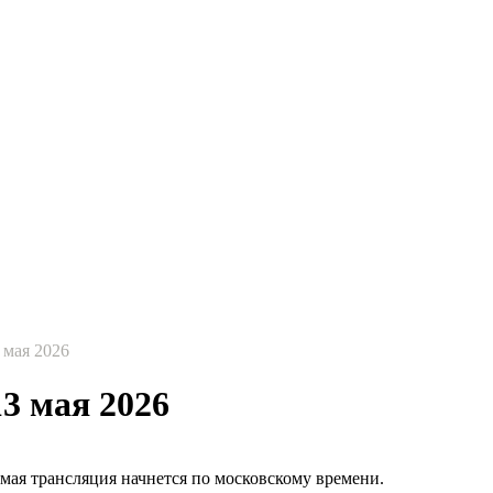
 мая 2026
3 мая 2026
ямая трансляция начнется по московскому времени.