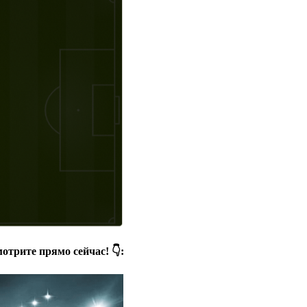
трите прямо сейчас! 👇: