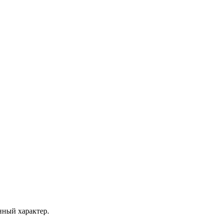
нный характер.