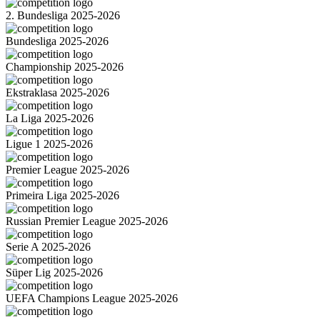
2. Bundesliga 2025-2026
Bundesliga 2025-2026
Championship 2025-2026
Ekstraklasa 2025-2026
La Liga 2025-2026
Ligue 1 2025-2026
Premier League 2025-2026
Primeira Liga 2025-2026
Russian Premier League 2025-2026
Serie A 2025-2026
Süper Lig 2025-2026
UEFA Champions League 2025-2026