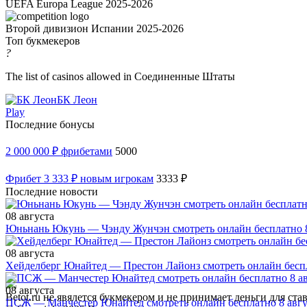
UEFA Europa League 2025-2026
Второй дивизион Испании 2025-2026
Топ букмекеров
?
The list of casinos allowed in Соединенные Штаты
БК Леон
Play
Последние бонусы
2 000 000 ₽ фрибетами
5000
Фрибет 3 333 ₽ новым игрокам
3333 ₽
Последние новости
08 августа
Юньнань Юкунь — Чэнду Жунчэн смотреть онлайн бесплатно 8
08 августа
Хейделберг Юнайтед — Престон Лайонз смотреть онлайн беспл
08 августа
Betot.ru не явялется букмекером и не принимает деньги для с
ПСЖ — Манчестер Юнайтед смотреть онлайн бесплатно 8 авгу