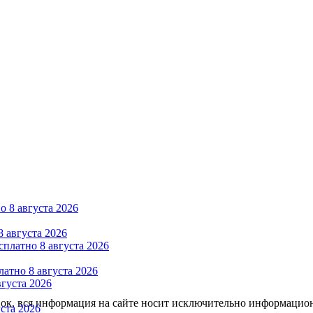
 августа 2026
атно 8 августа 2026
тавок, вся информация на сайте носит исключительно информацио
ста 2026