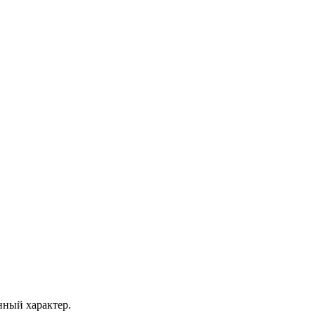
нный характер.