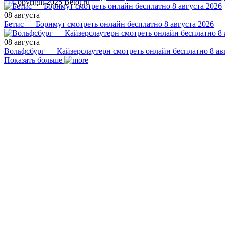
© Copyright 2025 Betot.ru
08 августа
Бетис — Борнмут смотреть онлайн бесплатно 8 августа 2026
08 августа
Вольфсбург — Кайзерслаутерн смотреть онлайн бесплатно 8 ав
Показать больше