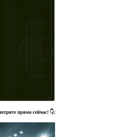
трите прямо сейчас! 👇: