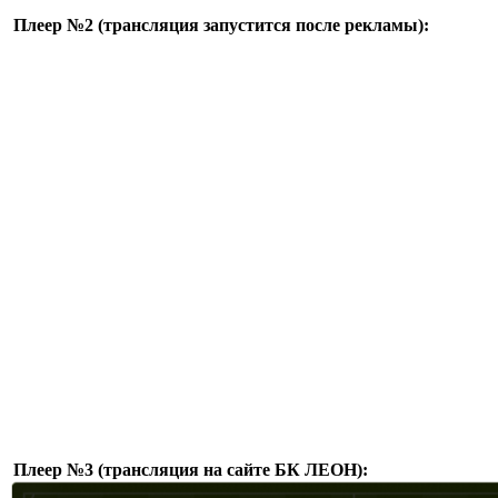
Плеер №2 (трансляция запустится после рекламы):
Плеер №3 (трансляция на сайте БК ЛЕОН):