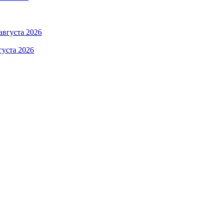
густа 2026