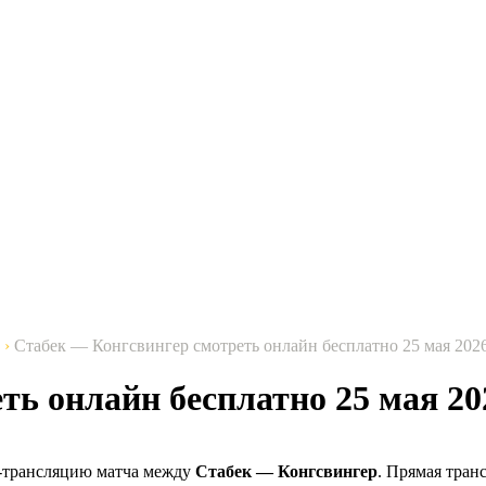
›
Стабек — Конгсвингер смотреть онлайн бесплатно 25 мая 202
ть онлайн бесплатно 25 мая 20
н-трансляцию матча между
Стабек — Конгсвингер
. Прямая тран