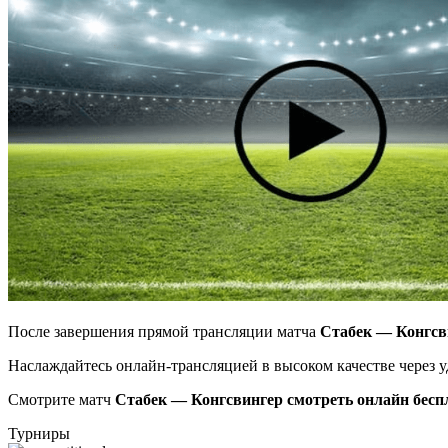
После завершения прямой трансляции матча
Стабек — Конгсв
Наслаждайтесь онлайн-трансляцией в высоком качестве через 
Смотрите матч
Стабек — Конгсвингер смотреть онлайн беспл
Турниры