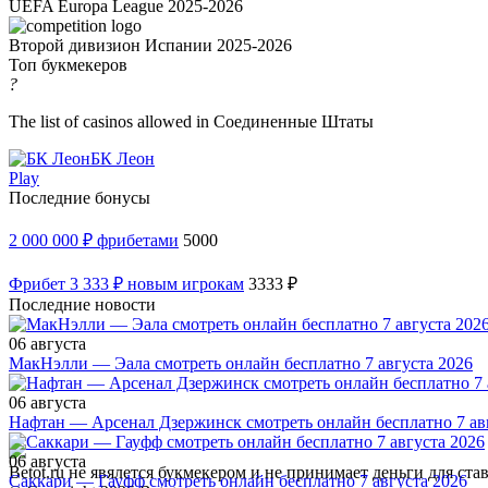
UEFA Europa League 2025-2026
Второй дивизион Испании 2025-2026
Топ букмекеров
?
The list of casinos allowed in Соединенные Штаты
БК Леон
Play
Последние бонусы
2 000 000 ₽ фрибетами
5000
Фрибет 3 333 ₽ новым игрокам
3333 ₽
Последние новости
06 августа
МакНэлли — Эала смотреть онлайн бесплатно 7 августа 2026
06 августа
Нафтан — Арсенал Дзержинск смотреть онлайн бесплатно 7 ав
06 августа
Betot.ru не явялется букмекером и не принимает деньги для с
Саккари — Гауфф смотреть онлайн бесплатно 7 августа 2026