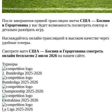
После завершения прямой трансляции матча
США — Босния
и Герцеговина
у вас будет возможность посмотреть повтор и
детально разобрать игру.
Наслаждайтесь онлайн-трансляцией в высоком качестве через
удобные плееры.
Смотрите матч
США — Босния и Герцеговина смотреть
онлайн бесплатно 2 июля 2026
на нашем сайте.
Турниры
2. Bundesliga 2025-2026
Bundesliga 2025-2026
Championship 2025-2026
Ekstraklasa 2025-2026
La Liga 2025-2026