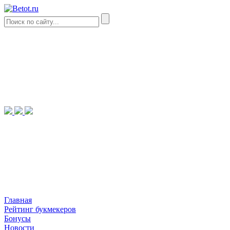
Главная
Рейтинг букмекеров
Бонусы
Новости