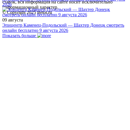
ставок, вся информация на сайте носит исключительно
2026
информационный характер.
© Copyright 2025 Betot.ru
09 августа
Эпицентр Каменец-Подольский — Шахтер Донецк смотреть
онлайн бесплатно 9 августа 2026
Показать больше