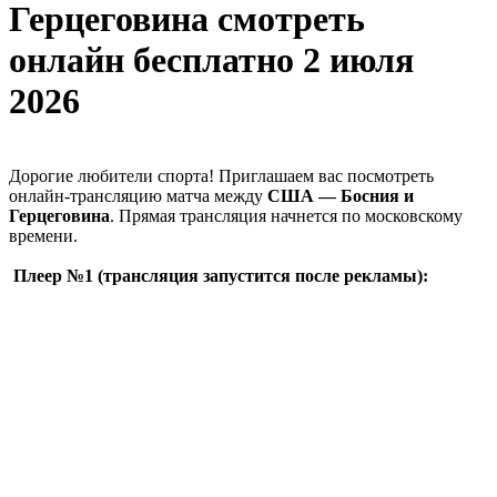
Герцеговина смотреть
онлайн бесплатно 2 июля
2026
Дорогие любители спорта! Приглашаем вас посмотреть
онлайн-трансляцию матча между
США — Босния и
Герцеговина
. Прямая трансляция начнется по московскому
времени.
Плеер №1 (трансляция запустится после рекламы):