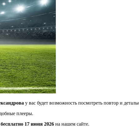
ександрова
у вас будет возможность посмотреть повтор и детальн
удобные плееры.
бесплатно 17 июня 2026
на нашем сайте.