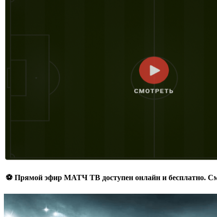
⚽️ Прямой эфир МАТЧ ТВ доступен онлайн и бесплатно. Смо