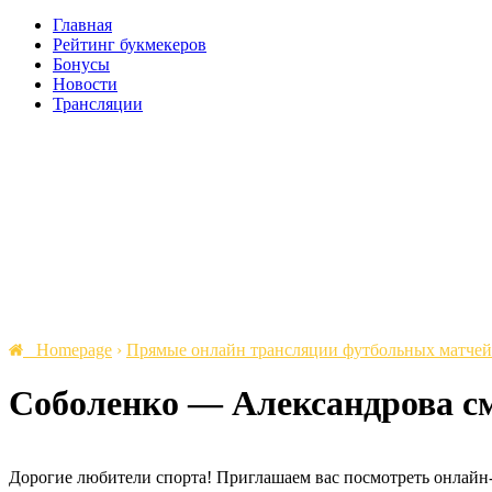
Главная
Рейтинг букмекеров
Бонусы
Новости
Трансляции
Homepage
›
Прямые онлайн трансляции футбольных матчей
Соболенко — Александрова см
Дорогие любители спорта! Приглашаем вас посмотреть онлай