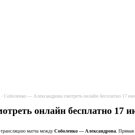
›
Соболенко — Александрова смотреть онлайн бесплатно 17 ию
отреть онлайн бесплатно 17 и
н-трансляцию матча между
Соболенко — Александрова
. Прямая