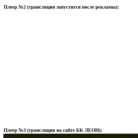
Плеер №2 (трансляция запустится после рекламы):
Плеер №3 (трансляция на сайте БК ЛЕОН):