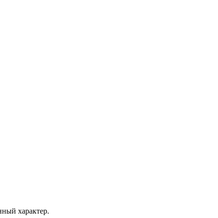
нный характер.