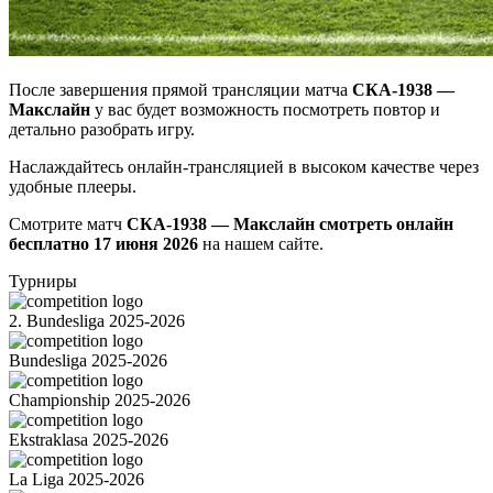
После завершения прямой трансляции матча
СКА-1938 —
Макслайн
у вас будет возможность посмотреть повтор и
детально разобрать игру.
Наслаждайтесь онлайн-трансляцией в высоком качестве через
удобные плееры.
Смотрите матч
СКА-1938 — Макслайн смотреть онлайн
бесплатно 17 июня 2026
на нашем сайте.
Турниры
2. Bundesliga 2025-2026
Bundesliga 2025-2026
Championship 2025-2026
Ekstraklasa 2025-2026
La Liga 2025-2026