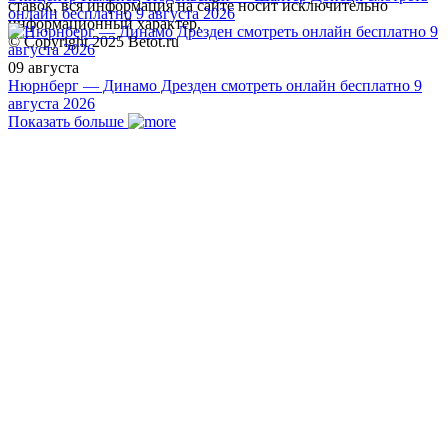
ставок, вся информация на сайте носит исключительно
онлайн бесплатно 9 августа 2026
информационный характер.
© Copyright 2025 Betot.ru
09 августа
Нюрнберг — Динамо Дрезден смотреть онлайн бесплатно 9
августа 2026
Показать больше