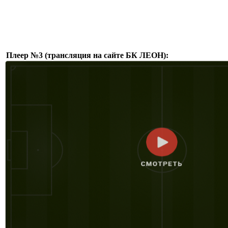
Плеер №3 (трансляция на сайте БК ЛЕОН):