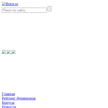
Главная
Рейтинг букмекеров
Бонусы
Новости