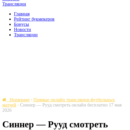
Трансляции
Главная
Рейтинг букмекеров
Бонусы
Новости
Трансляции
Homepage
›
Прямые онлайн трансляции футбольных
матчей
›
Синнер — Рууд смотреть онлайн бесплатно 17 мая
2026
Синнер — Рууд смотреть