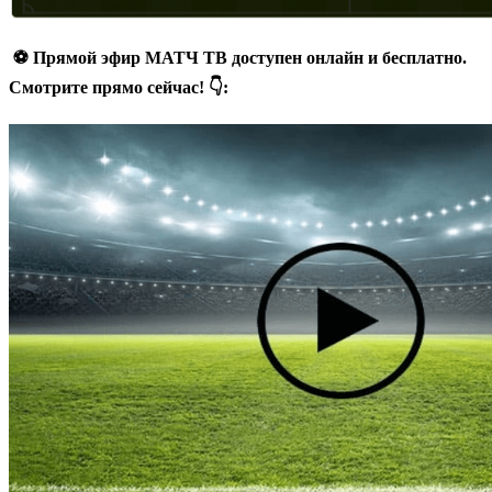
⚽️ Прямой эфир МАТЧ ТВ доступен онлайн и бесплатно.
Смотрите прямо сейчас! 👇: