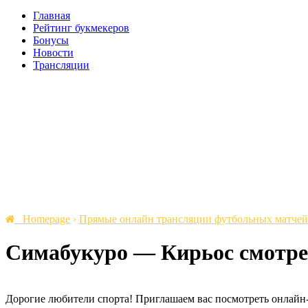
Главная
Рейтинг букмекеров
Бонусы
Новости
Трансляции
Homepage
›
Прямые онлайн трансляции футбольных матчей
Симабукуро — Кирьос смотрет
Дорогие любители спорта! Приглашаем вас посмотреть онлай