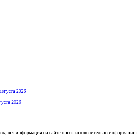
густа 2026
тавок, вся информация на сайте носит исключительно информацио