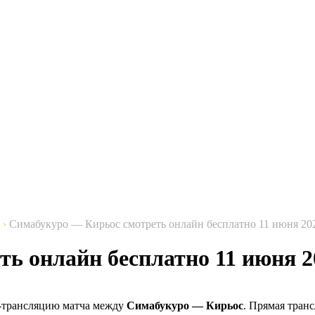
›
Симабукуро — Кирьос смотреть онлайн бесплатно 11 июня 20
ь онлайн бесплатно 11 июня 2
н-трансляцию матча между
Симабукуро — Кирьос
. Прямая тран