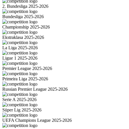
2. Bundesliga 2025-2026
Bundesliga 2025-2026
Championship 2025-2026
Ekstraklasa 2025-2026
La Liga 2025-2026
Ligue 1 2025-2026
Premier League 2025-2026
Primeira Liga 2025-2026
Russian Premier League 2025-2026
Serie A 2025-2026
Süper Lig 2025-2026
UEFA Champions League 2025-2026