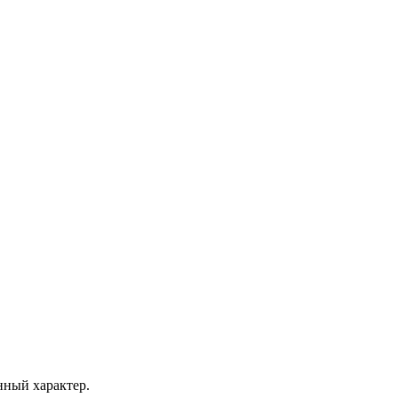
нный характер.