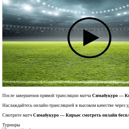
После завершения прямой трансляции матча
Симабукуро — К
Наслаждайтесь онлайн-трансляцией в высоком качестве через 
Смотрите матч
Симабукуро — Кирьос смотреть онлайн беспл
Турниры