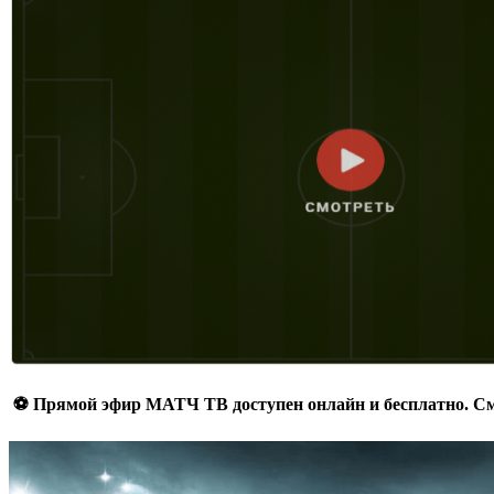
⚽️ Прямой эфир МАТЧ ТВ доступен онлайн и бесплатно. Смо