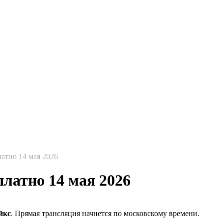
атно 14 мая 2026
латно 14 мая 2026
йкс
. Прямая трансляция начнется по московскому времени.