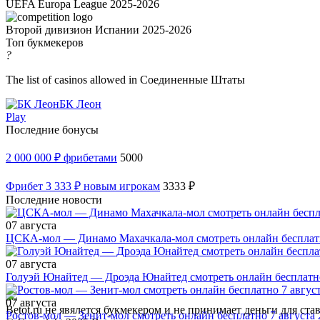
UEFA Europa League 2025-2026
Второй дивизион Испании 2025-2026
Топ букмекеров
?
The list of casinos allowed in Соединенные Штаты
БК Леон
Play
Последние бонусы
2 000 000 ₽ фрибетами
5000
Фрибет 3 333 ₽ новым игрокам
3333 ₽
Последние новости
07 августа
ЦСКА-мол — Динамо Махачкала-мол смотреть онлайн бесплатн
07 августа
Голуэй Юнайтед — Дроэда Юнайтед смотреть онлайн бесплатно
07 августа
Betot.ru не явялется букмекером и не принимает деньги для с
Ростов-мол — Зенит-мол смотреть онлайн бесплатно 7 августа 