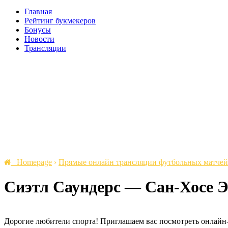
Главная
Рейтинг букмекеров
Бонусы
Новости
Трансляции
Homepage
›
Прямые онлайн трансляции футбольных матчей
Сиэтл Саундерс — Сан-Хосе Э
Дорогие любители спорта! Приглашаем вас посмотреть онлай