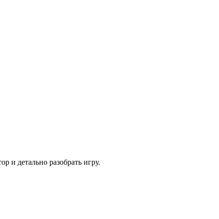
ор и детально разобрать игру.