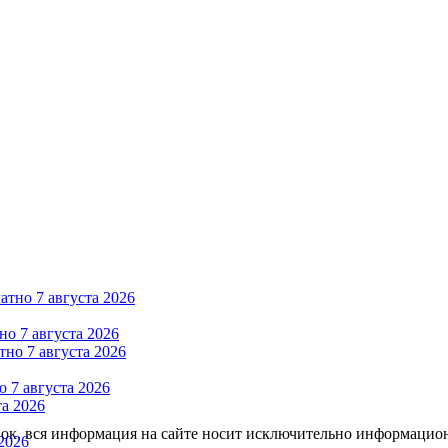
о 7 августа 2026
 7 августа 2026
тавок, вся информация на сайте носит исключительно информацио
2026