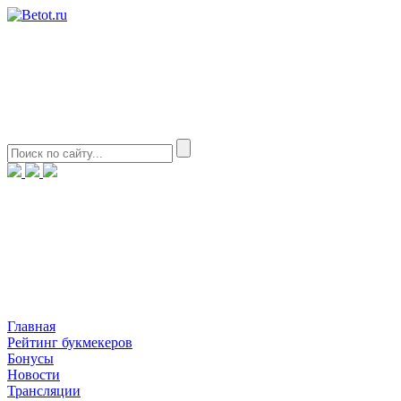
Главная
Рейтинг букмекеров
Бонусы
Новости
Трансляции