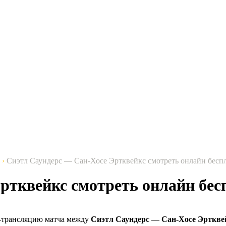
›
Сиэтл Саундерс — Сан-Хосе Эртквейкс смотреть онлайн беспл
ртквейкс смотреть онлайн бесп
н-трансляцию матча между
Сиэтл Саундерс — Сан-Хосе Эрткве