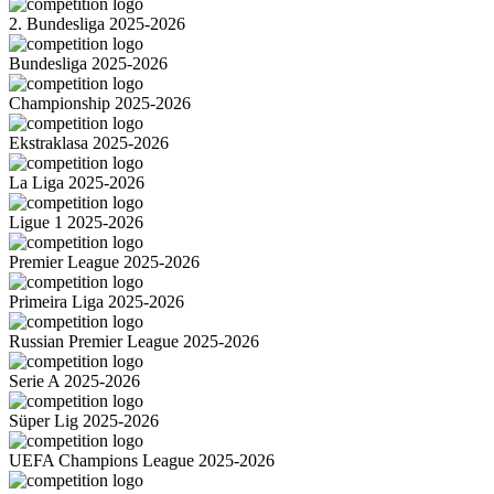
2. Bundesliga 2025-2026
Bundesliga 2025-2026
Championship 2025-2026
Ekstraklasa 2025-2026
La Liga 2025-2026
Ligue 1 2025-2026
Premier League 2025-2026
Primeira Liga 2025-2026
Russian Premier League 2025-2026
Serie A 2025-2026
Süper Lig 2025-2026
UEFA Champions League 2025-2026