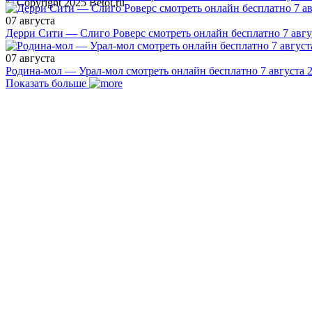
© Copyright 2025 Betot.ru
07 августа
Дерри Сити — Слиго Роверс смотреть онлайн бесплатно 7 авгу
07 августа
Родина-мол — Урал-мол смотреть онлайн бесплатно 7 августа 
Показать больше