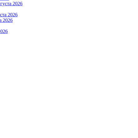
ста 2026
2026