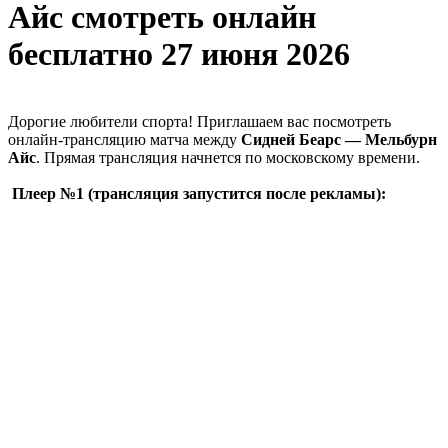
Айс смотреть онлайн
бесплатно 27 июня 2026
Дорогие любители спорта! Приглашаем вас посмотреть
онлайн-трансляцию матча между
Сидней Беарс — Мельбурн
Айс
. Прямая трансляция начнется по московскому времени.
Плеер №1 (трансляция запустится после рекламы):