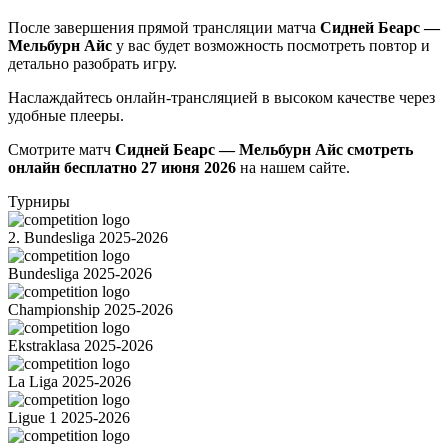
После завершения прямой трансляции матча
Сидней Беарс —
Мельбурн Айс
у вас будет возможность посмотреть повтор и
детально разобрать игру.
Наслаждайтесь онлайн-трансляцией в высоком качестве через
удобные плееры.
Смотрите матч
Сидней Беарс — Мельбурн Айс смотреть
онлайн бесплатно 27 июня 2026
на нашем сайте.
Турниры
2. Bundesliga 2025-2026
Bundesliga 2025-2026
Championship 2025-2026
Ekstraklasa 2025-2026
La Liga 2025-2026
Ligue 1 2025-2026