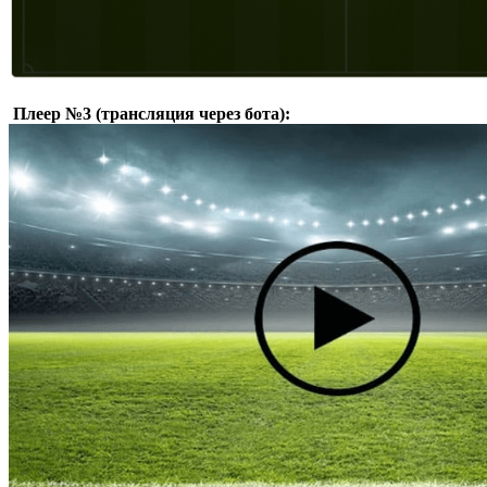
Плеер №3 (трансляция через бота):