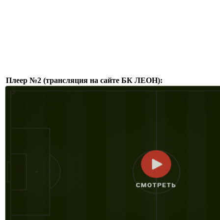
Плеер №2 (трансляция на сайте БК ЛЕОН):