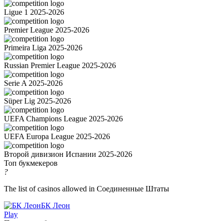
Ligue 1 2025-2026
Premier League 2025-2026
Primeira Liga 2025-2026
Russian Premier League 2025-2026
Serie A 2025-2026
Süper Lig 2025-2026
UEFA Champions League 2025-2026
UEFA Europa League 2025-2026
Второй дивизион Испании 2025-2026
Топ букмекеров
?
The list of casinos allowed in Соединенные Штаты
БК Леон
Play