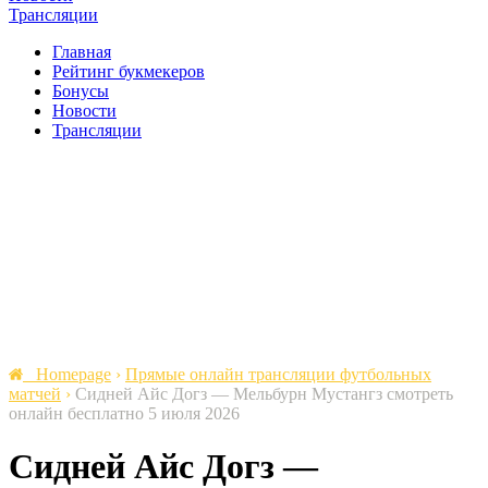
Трансляции
Главная
Рейтинг букмекеров
Бонусы
Новости
Трансляции
Homepage
›
Прямые онлайн трансляции футбольных
матчей
›
Сидней Айс Догз — Мельбурн Мустангз смотреть
онлайн бесплатно 5 июля 2026
Сидней Айс Догз —