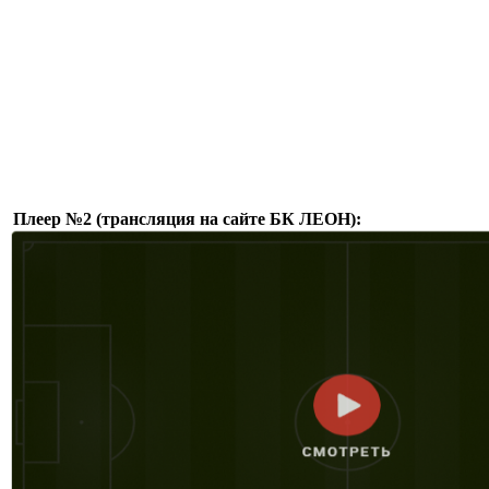
Плеер №2 (трансляция на сайте БК ЛЕОН):